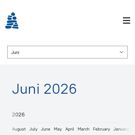
Gå
frem
til
Pri
indhold
Juni 2026
2026
August
July
June
May
April
March
February
January