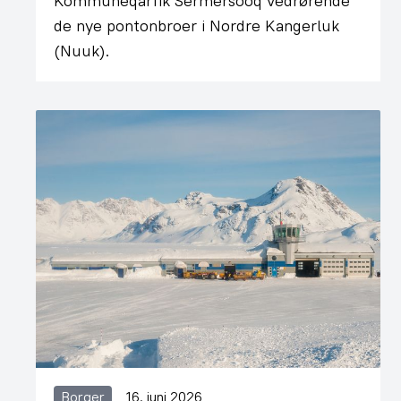
Kommuneqarfik Sermersooq vedrørende
de nye pontonbroer i Nordre Kangerluk
(Nuuk).
Borger
16. juni 2026