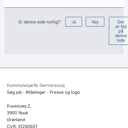
Er denne side nyttig?
Ja
Nej
Der
er fejl
på
denne
side
Footer
Kommuneqarfik Sermersooq
Søg job
·
Afdelinger
·
Presse og logo
Kuussuaq 2,
3900 Nuuk
Grønland
CVR: 31290937