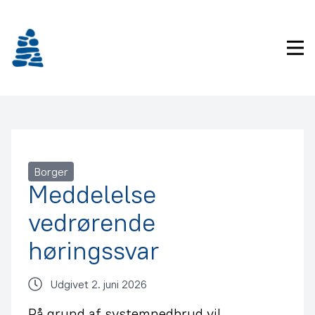
Gå
frem
til
Pri
indhold
Borger
Meddelelse
vedrørende
høringssvar
Udgivet 2. juni 2026
På grund af systemnedbrud vil