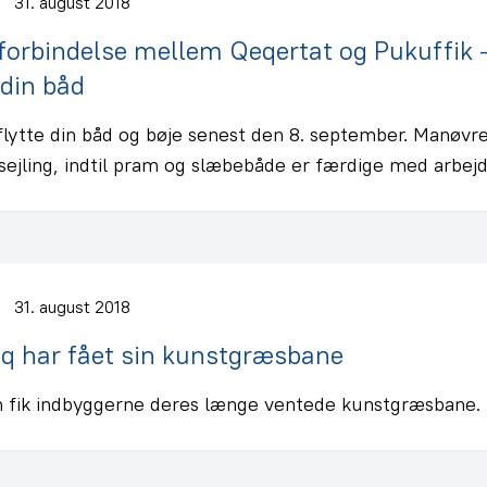
31. august 2018
jforbindelse mellem Qeqertat og Pukuffi
 din båd
flytte din båd og bøje senest den 8. september. Manøvr
jling, indtil pram og slæbebåde er færdige med arbejd
31. august 2018
aq har fået sin kunstgræsbane
n fik indbyggerne deres længe ventede kunstgræsbane.