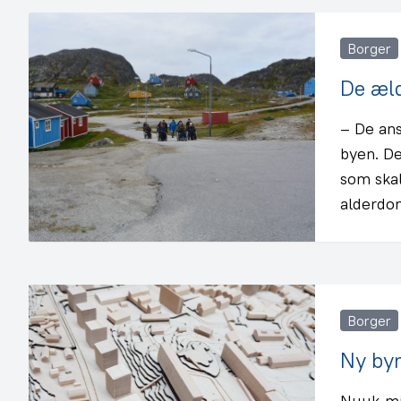
Borger
De æld
– De ans
byen. De
som skal
alderdom
Borger
Ny by
Nuuk-min