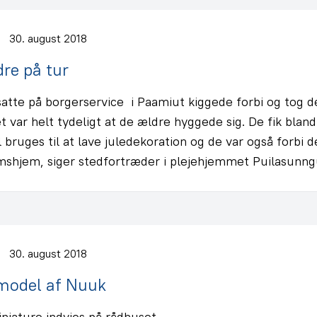
30. august 2018
re på tur
atte på borgerservice i Paamiut kiggede forbi og tog d
t var helt tydeligt at de ældre hyggede sig. De fik blan
 bruges til at lave juledekoration og de var også forb
shjem, siger stedfortræder i plejehjemmet Puilasunngu
30. august 2018
model af Nuuk
iature indvies på rådhuset