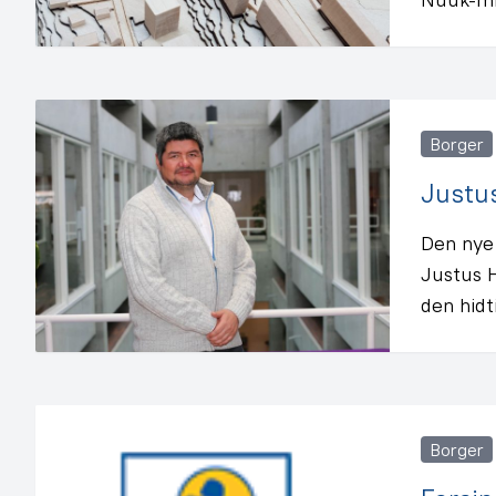
Borger
Justu
Den nye
Justus H
den hidt
Borger