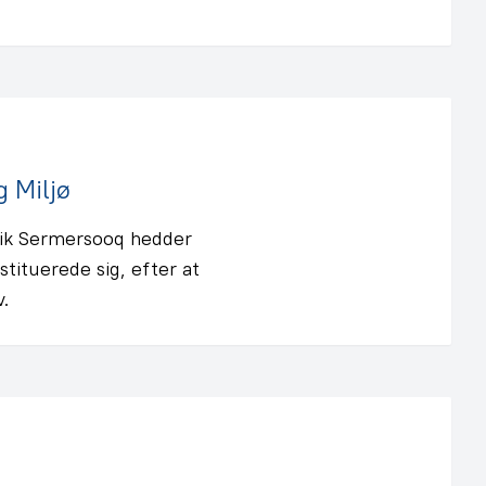
 Miljø
fik Sermersooq hedder
tituerede sig, efter at
.