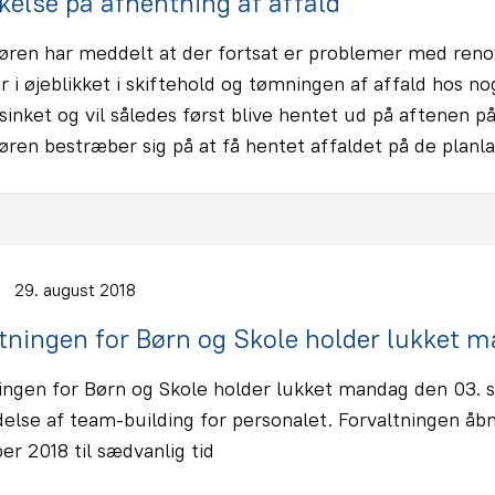
kelse på afhentning af affald
ren har meddelt at der fortsat er problemer med renov
r i øjeblikket i skiftehold og tømningen af affald hos no
rsinket og vil således først blive hentet ud på aftenen
ren bestræber sig på at få hentet affaldet på de plan
29. august 2018
tningen for Børn og Skole holder lukket
ningen for Børn og Skole holder lukket mandag den 03.
delse af team-building for personalet. Forvaltningen åbn
r 2018 til sædvanlig tid