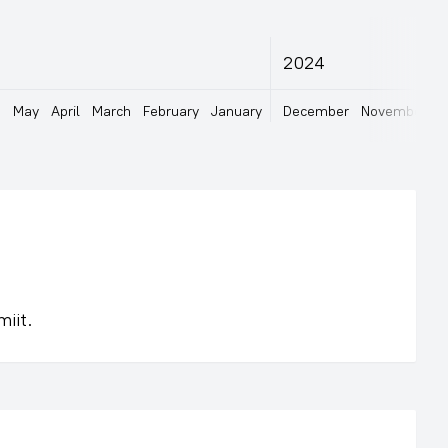
2024
e
May
April
March
February
January
December
November
O
miit.