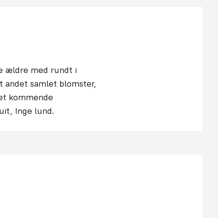
e ældre med rundt i
dt andet samlet blomster,
i det kommende
it, Inge lund.