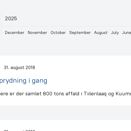
2025
December
November
October
September
August
July
Jun
31. august 2018
prydning i gang
idere er der samlet 800 tons affald i Tiilerilaaq og Kuum