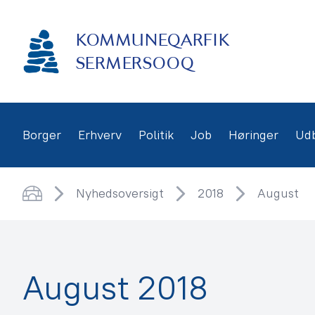
Gå
frem
KOMMUNEQARFIK
til
indhold
SERMERSOOQ
Borger
Erhverv
Politik
Job
Høringer
Ud
Nyhedsoversigt
2018
August
Hjem
August 2018