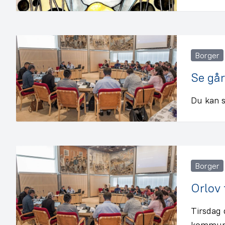
Borger
Se gå
Du kan s
Borger
Orlov
Tirsdag
kommuna