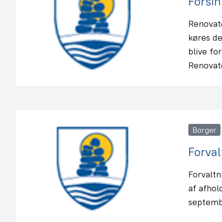
Forsin
Renovatø
køres de
blive fo
Renovatø
Borger
Forval
Forvalt
af afhol
septembe