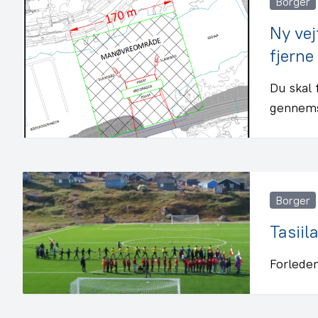
Borger
Ny ve
fjerne
Du skal 
gennemse
Borger
Tasiil
Forlede