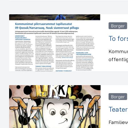
Borger
To for
Kommune
offentli
Borger
Teater
Familiev