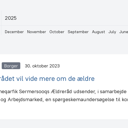
2025
December
November
October
September
August
July
Jun
Borger
30. oktober 2023
ådet vil vide mere om de ældre
qarfik Sermersooqs Ældreråd udsender, i samarbejde 
 og Arbejdsmarked, en spørgeskemaundersøgelse til 