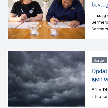
bevæg
Tirsdag
Sermerso
Sermers
Borger
Opdate
igen 
Efter DM
situatio