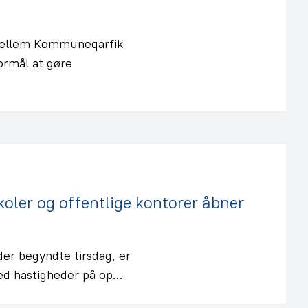
 mellem Kommuneqarfik
ormål at gøre
oler og offentlige kontorer åbner
der begyndte tirsdag, er
med hastigheder på op…