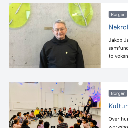
Borger
Nekro
Jakob J
samfunds
to voks
Borger
Kultu
Over hun
worksho