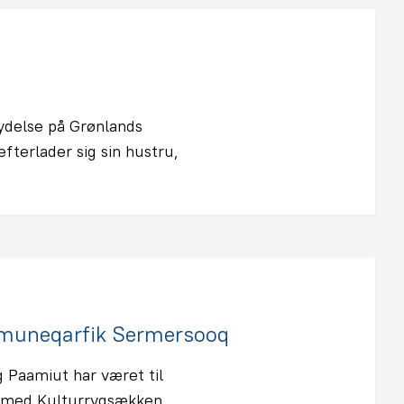
ydelse på Grønlands
fterlader sig sin hustru,
muneqarfik Sermersooq
g Paamiut har været til
 med Kulturrygsækken,