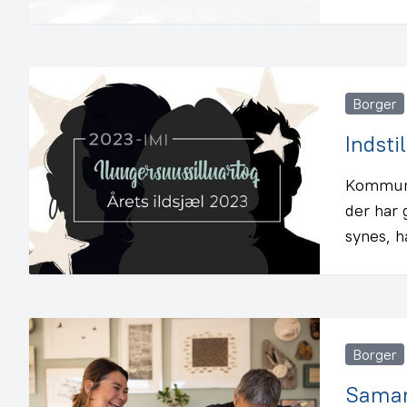
Borger
Indsti
Kommuneq
der har 
synes, h
Borger
Samar