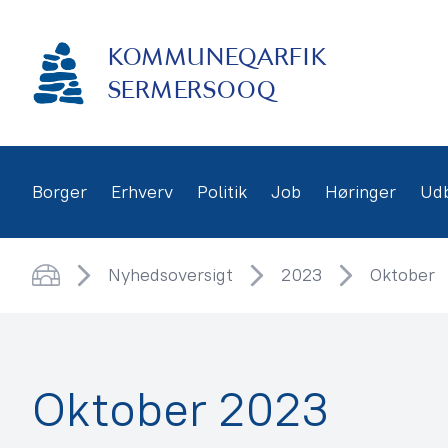
Gå
frem
KOMMUNEQARFIK
til
indhold
SERMERSOOQ
Borger
Erhverv
Politik
Job
Høringer
Ud
Nyhedsoversigt
2023
Oktober
Hjem
Oktober 2023