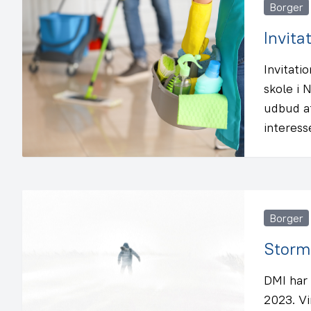
Borger
Invita
Invitat
skole i
udbud a
interes
Borger
Storm 
DMI har 
2023. V