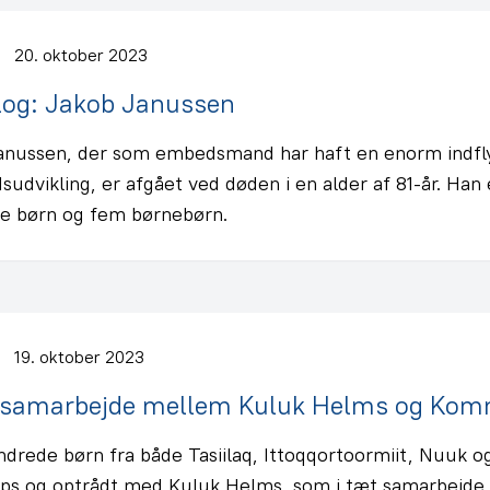
20. oktober 2023
log: Jakob Janussen
anussen, der som embedsmand har haft en enorm indfl
udvikling, er afgået ved døden i en alder af 81-år. Han e
ne børn og fem børnebørn.
19. oktober 2023
rsamarbejde mellem Kuluk Helms og Kom
drede børn fra både Tasiilaq, Ittoqqortoormiit, Nuuk o
ps og optrådt med Kuluk Helms, som i tæt samarbejde