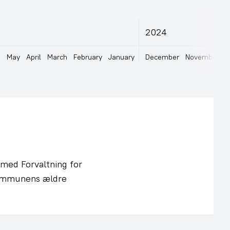
2024
e
May
April
March
February
January
December
November
O
med Forvaltning for
kommunens ældre