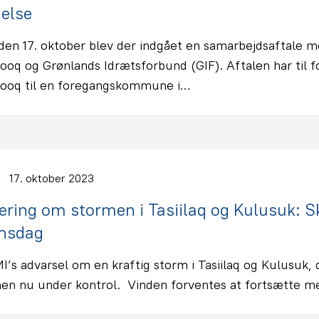
else
 den 17. oktober blev der indgået en samarbejdsaftale
oq og Grønlands Idrætsforbund (GIF). Aftalen har til f
ooq til en foregangskommune i…
17. oktober 2023
ring om stormen i Tasiilaq og Kulusuk: Sk
onsdag
I’s advarsel om en kraftig storm i Tasiilaq og Kulusuk, 
nen nu under kontrol. Vinden forventes at fortsætte 