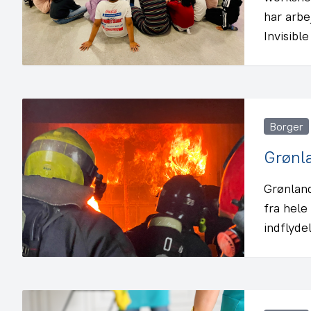
har arbe
Invisibl
Borger
Grønla
Grønland
fra hele
indflyde