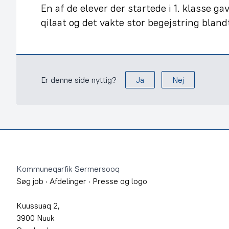
En af de elever der startede i 1. klasse 
qilaat og det vakte stor begejstring bla
Er denne side nyttig?
Ja
Nej
Footer
Kommuneqarfik Sermersooq
Søg job
·
Afdelinger
·
Presse og logo
Kuussuaq 2,
3900 Nuuk