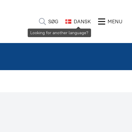
SØG
DANSK
MENU
Looking for another language?