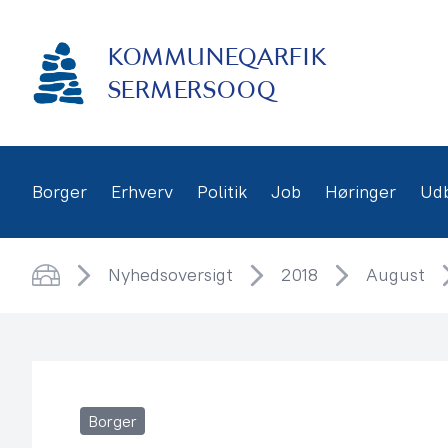
Gå
frem
KOMMUNEQARFIK
til
indhold
SERMERSOOQ
Borger
Erhverv
Politik
Job
Høringer
Ud
Nyhedsoversigt
2018
August
Hjem
Borger