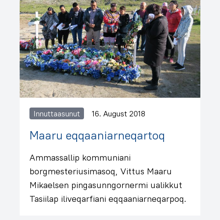
Innuttaasunut
16. August 2018
Maaru eqqaaniarneqartoq
Ammassallip kommuniani
borgmesteriusimasoq, Vittus Maaru
Mikaelsen pingasunngornermi ualikkut
Tasiilap iliveqarfiani eqqaaniarneqarpoq.