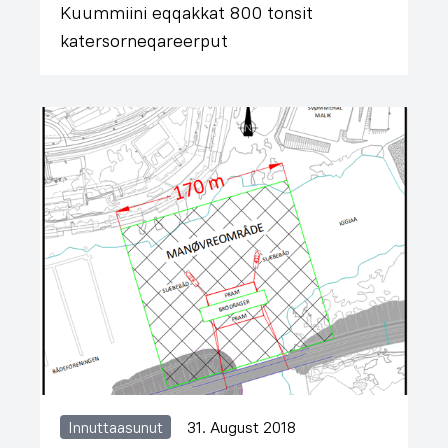
Kuummiini eqqakkat 800 tonsit
katersorneqareerput
Innuttaasunut
31. August 2018