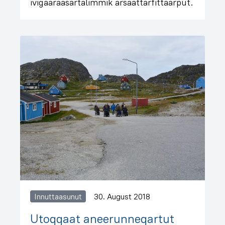
ivigaaraasartalimmik arsaattarfittaarput.
Innuttaasunut
30. August 2018
Utoqqaat aneerunneqartut