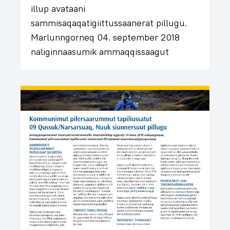
illup avataani
sammisaqaqatigiittussaanerat pillugu.
Marlunngorneq 04. september 2018
naliginnaasumik ammaqqissaagut