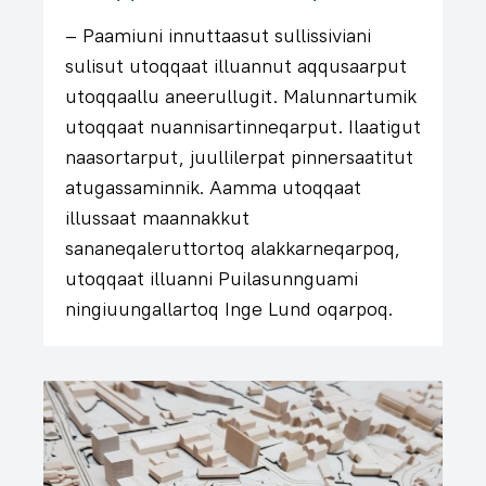
– Paamiuni innuttaasut sullissiviani
sulisut utoqqaat illuannut aqqusaarput
utoqqaallu aneerullugit. Malunnartumik
utoqqaat nuannisartinneqarput. Ilaatigut
naasortarput, juullilerpat pinnersaatitut
atugassaminnik. Aamma utoqqaat
illussaat maannakkut
sananeqaleruttortoq alakkarneqarpoq,
utoqqaat illuanni Puilasunnguami
ningiuungallartoq Inge Lund oqarpoq.