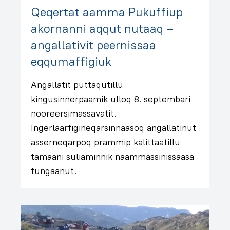
Qeqertat aamma Pukuffiup
akornanni aqqut nutaaq –
angallativit peernissaa
eqqumaffigiuk
Angallatit puttaqutillu
kingusinnerpaamik ulloq 8. septembari
nooreersimassavatit.
Ingerlaarfigineqarsinnaasoq angallatinut
asserneqarpoq prammip kalittaatillu
tamaani suliaminnik naammassinissaasa
tungaanut.