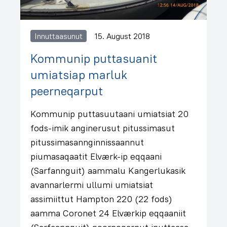
Innuttaasunut
15. August 2018
Kommunip puttasuanit
umiatsiap marluk
peerneqarput
Kommunip puttasuutaani umiatsiat 20
fods-imik anginerusut pitussimasut
pitussimasannginnissaannut
piumasaqaatit Elværk-ip eqqaani
(Sarfannguit) aammalu Kangerlukasik
avannarlermi ullumi umiatsiat
assimiittut Hampton 220 (22 fods)
aamma Coronet 24 Elværkip eqqaaniit