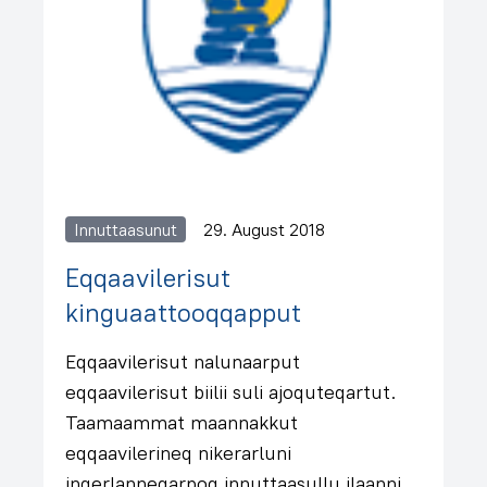
Innuttaasunut
29. August 2018
Eqqaavilerisut
kinguaattooqqapput
Eqqaavilerisut nalunaarput
eqqaavilerisut biilii suli ajoquteqartut.
Taamaammat maannakkut
eqqaavilerineq nikerarluni
ingerlanneqarpoq innuttaasullu ilaanni