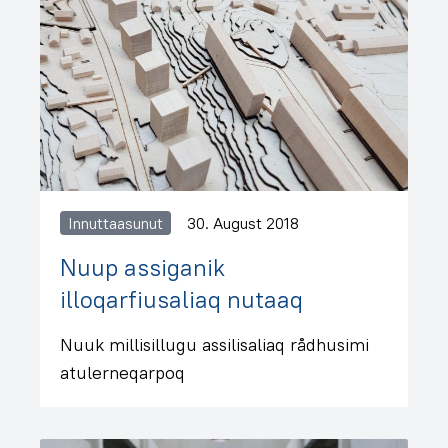
Innuttaasunut
30. August 2018
Nuup assiganik
illoqarfiusaliaq nutaaq
Nuuk millisillugu assilisaliaq rådhusimi
atulerneqarpoq