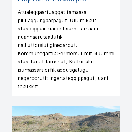
Atualeqqaartuaqqat tamaasa
pilluaqqungaarpagut. Ullumikkut
atualeqqaartuaqqat sumi tamaani
nuannaarutaallutik
nalliuttorsiutigineqarput.
Kommuneqarfik Sermersuumit Nuummi
atuartunut tamanut, Kulturikkut
isumassarsiorfik aqqutigalugu
neqeroorutit ingerlateqqippagut, uani
takukkit: