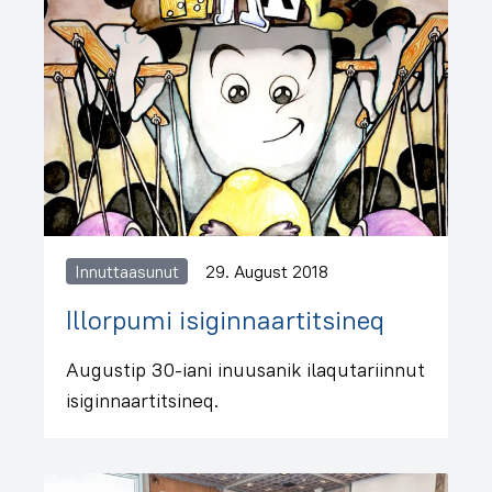
Innuttaasunut
29. August 2018
Illorpumi isiginnaartitsineq
Augustip 30-iani inuusanik ilaqutariinnut
isiginnaartitsineq.