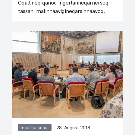
Oqallineq qanoq ingerlanneqarnersoq
tassani malinnaavigineqarsinnaavoq.
Innuttaasunut
28. August 2018