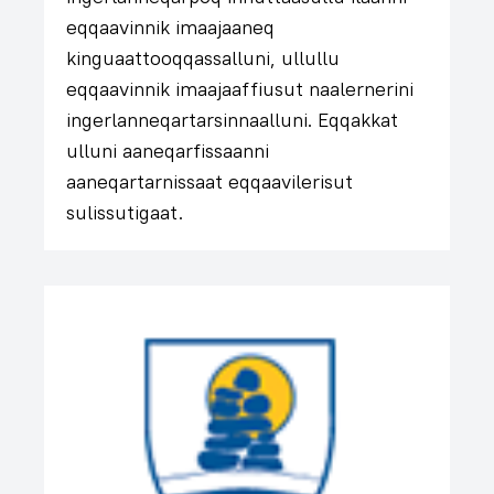
eqqaavinnik imaajaaneq
kinguaattooqqassalluni, ullullu
eqqaavinnik imaajaaffiusut naalernerini
ingerlanneqartarsinnaalluni. Eqqakkat
ulluni aaneqarfissaanni
aaneqartarnissaat eqqaavilerisut
sulissutigaat.