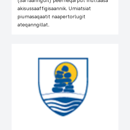
(Sarfaannguit) peerneqarput inuttaasa
akisussaaffigisaannik. Umiatsiat
piumasaqaatit naapertorlugit
ateqanngillat.