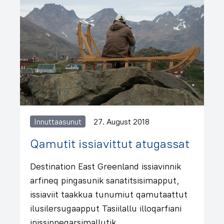
Innuttaasunut
27. August 2018
Qamutit issiavittut atugassat
Destination East Greenland issiavinnik
arfineq pingasunik sanatitsisimapput,
issiaviit taakkua tunumiut qamutaattut
ilusilersugaapput Tasiilallu illoqarfiani
inissinneqarsimallutik.