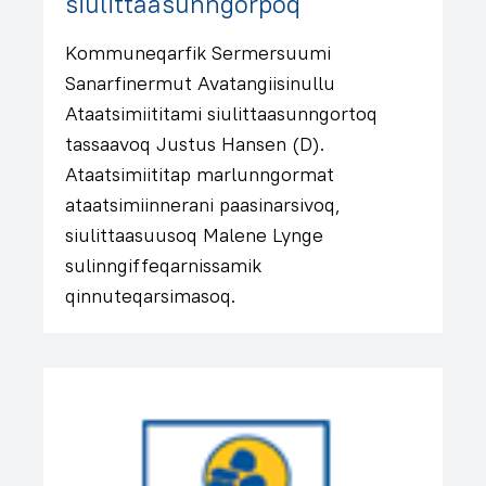
siulittaasunngorpoq
Kommuneqarfik Sermersuumi
Sanarfinermut Avatangiisinullu
Ataatsimiititami siulittaasunngortoq
tassaavoq Justus Hansen (D).
Ataatsimiititap marlunngormat
ataatsimiinnerani paasinarsivoq,
siulittaasuusoq Malene Lynge
sulinngiffeqarnissamik
qinnuteqarsimasoq.