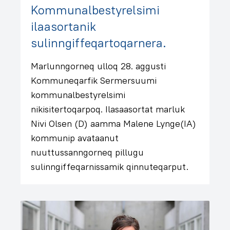
Kommunalbestyrelsimi
ilaasortanik
sulinngiffeqartoqarnera.
Marlunngorneq ulloq 28. aggusti
Kommuneqarfik Sermersuumi
kommunalbestyrelsimi
nikisitertoqarpoq. Ilasaasortat marluk
Nivi Olsen (D) aamma Malene Lynge(IA)
kommunip avataanut
nuuttussanngorneq pillugu
sulinngiffeqarnissamik qinnuteqarput.