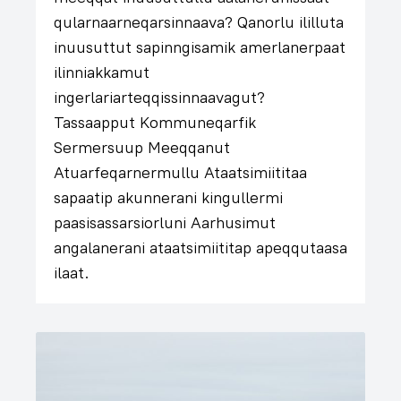
qularnaarneqarsinnaava? Qanorlu ililluta
inuusuttut sapinngisamik amerlanerpaat
ilinniakkamut
ingerlariarteqqissinnaavagut?
Tassaapput Kommuneqarfik
Sermersuup Meeqqanut
Atuarfeqarnermullu Ataatsimiititaa
sapaatip akunnerani kingullermi
paasisassarsiorluni Aarhusimut
angalanerani ataatsimiititap apeqqutaasa
ilaat.