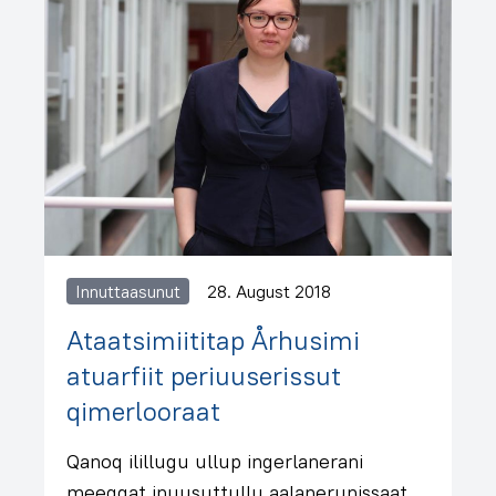
Innuttaasunut
28. August 2018
Ataatsimiititap Århusimi
atuarfiit periuuserissut
qimerlooraat
Qanoq ilillugu ullup ingerlanerani
meeqqat inuusuttullu aalanerunissaat