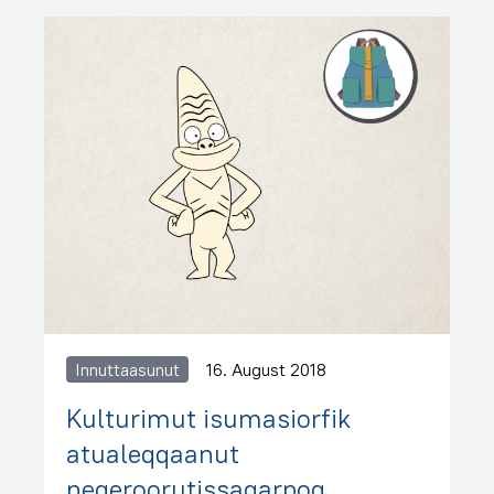
Innuttaasunut
16. August 2018
Kulturimut isumasiorfik
atualeqqaanut
neqeroorutissaqarpoq