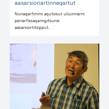
aasarsioriartinneqartut
Nunaqarfimmi aqutsisut ulluinnarni
periarfissaqanngitsunik
aasarsiortitsipput.