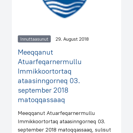
Innuttaasunut
29. August 2018
Meeqqanut
Atuarfeqarnermullu
Immikkoortortaq
ataasinngorneq 03.
september 2018
matoqqassaaq
Meeqqanut Atuarfeqarnermullu
Immikkoortortaq ataasinngorneq 03.
september 2018 matoqqassaaq, sulisut