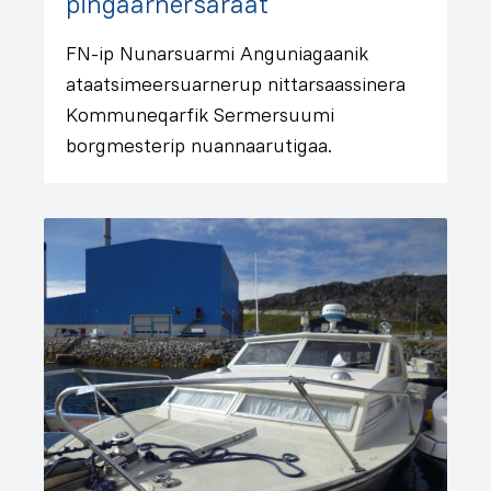
pingaarnersaraat
FN-ip Nunarsuarmi Anguniagaanik
ataatsimeersuarnerup nittarsaassinera
Kommuneqarfik Sermersuumi
borgmesterip nuannaarutigaa.