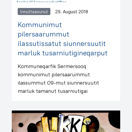
Innuttaasunut
29. August 2018
Kommunimut
pilersaarummut
ilassutissatut siunnersuutit
marluk tusarniutigineqarput
Kommuneqarfik Sermersooq
kommunimut pilersaarummut
ilassummut O9-mut siunnersuutit
marluk tamanut tusarniutigai