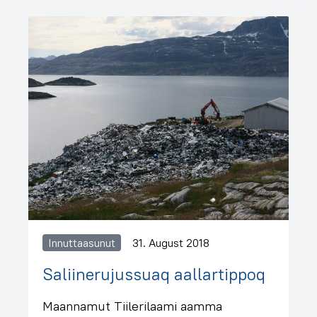
Innuttaasunut
31. August 2018
Saliinerujussuaq aallartippoq
Maannamut Tiilerilaami aamma