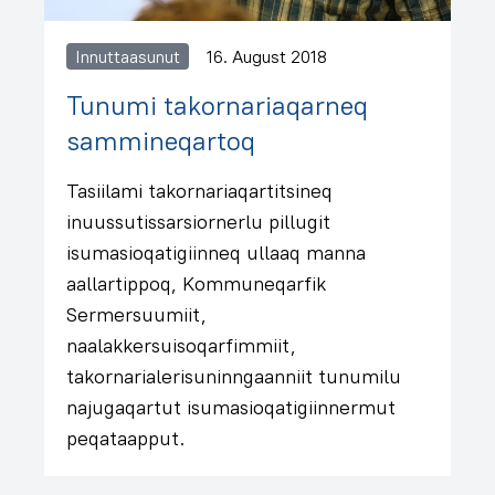
Innuttaasunut
16. August 2018
Tunumi takornariaqarneq
sammineqartoq
Tasiilami takornariaqartitsineq
inuussutissarsiornerlu pillugit
isumasioqatigiinneq ullaaq manna
aallartippoq, Kommuneqarfik
Sermersuumiit,
naalakkersuisoqarfimmiit,
takornarialerisuninngaanniit tunumilu
najugaqartut isumasioqatigiinnermut
peqataapput.