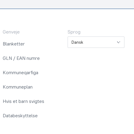
Genveje
Sprog
Sprog
Blanketter
GLN / EAN numre
Kommuneqarfiga
Kommuneplan
Hvis et barn svigtes
Databeskyttelse