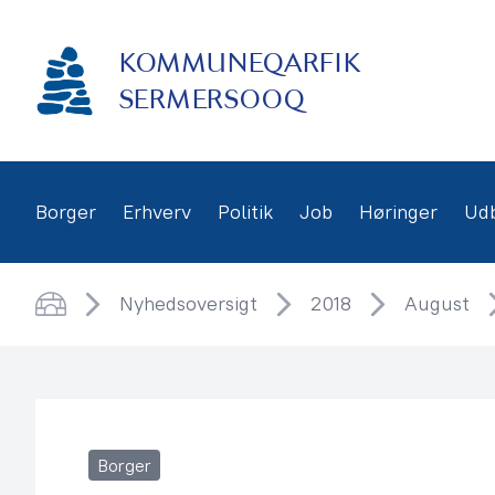
Gå
frem
KOMMUNEQARFIK
til
indhold
SERMERSOOQ
Borger
Erhverv
Politik
Job
Høringer
Ud
Nyhedsoversigt
2018
August
Hjem
Borger