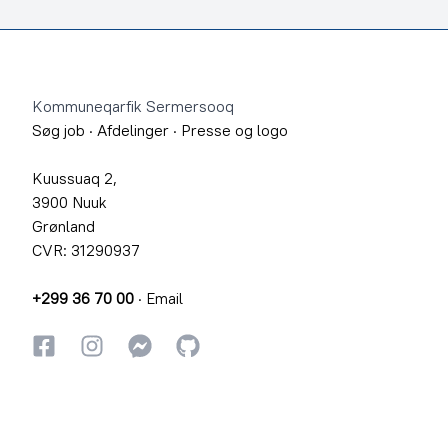
Footer
Kommuneqarfik Sermersooq
Søg job
·
Afdelinger
·
Presse og logo
Kuussuaq 2,
3900 Nuuk
Grønland
CVR: 31290937
+299 36 70 00
·
Email
Facebook
Instagram
Instagram
GitHub