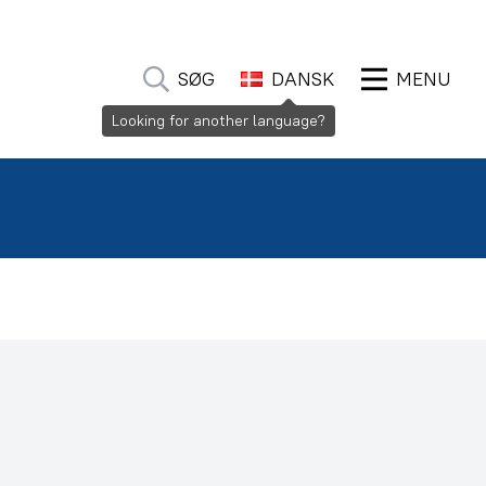
SØG
DANSK
MENU
Looking for another language?