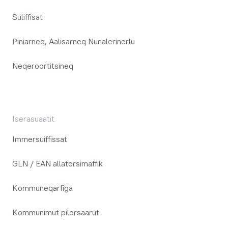
Suliffisat
Piniarneq, Aalisarneq Nunalerinerlu
Neqeroortitsineq
Iserasuaatit
Immersuiffissat
GLN / EAN allatorsimaffik
Kommuneqarfiga
Kommunimut pilersaarut