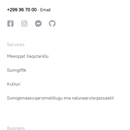
+299 36 70 00
·
Email
Facebookki
Instagrammi
Instagrammi
GitHub
Services
Meeqqat Ilaqutariillu
Sunngiffik
Kulturi
Sumiginnaasoqarsimatillugu ima nalunaaruteqassaatit
Business