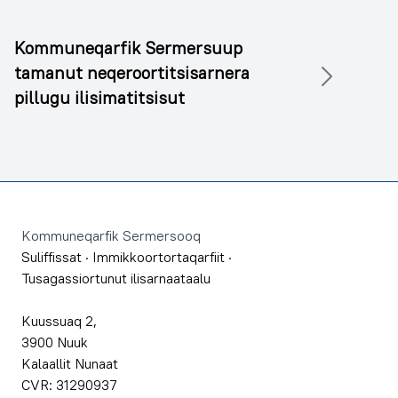
Kommuneqarfik Sermersuup
tamanut neqeroortitsisarnera
pillugu ilisimatitsisut
Footer
Kommuneqarfik Sermersooq
Suliffissat
·
Immikkoortortaqarfiit
·
Tusagassiortunut ilisarnaataalu
Kuussuaq 2,
3900 Nuuk
Kalaallit Nunaat
CVR: 31290937