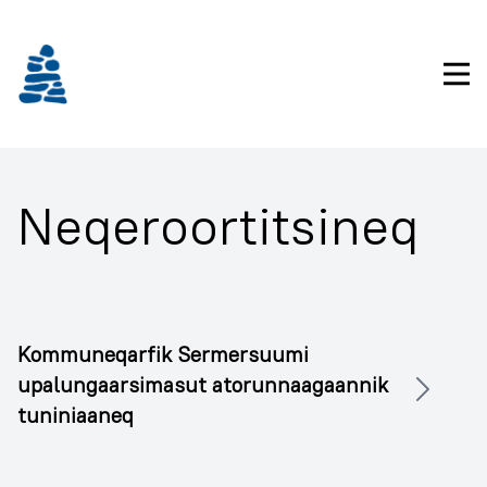
Imarisaanukarit
Pri
Neqeroortitsineq
Kommuneqarfik Sermersuumi
upalungaarsimasut atorunnaagaannik
tuniniaaneq