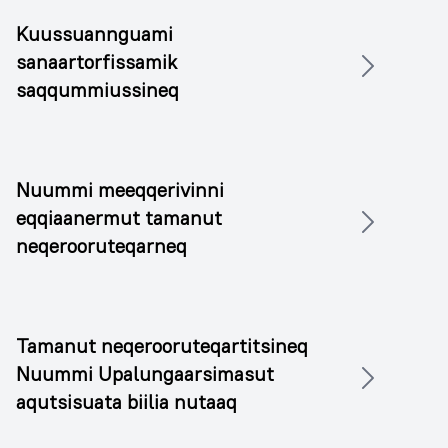
Kuussuannguami
sanaartorfissamik
saqqummiussineq
Nuummi meeqqerivinni
eqqiaanermut tamanut
neqerooruteqarneq
Tamanut neqerooruteqartitsineq
Nuummi Upalungaarsimasut
aqutsisuata biilia nutaaq