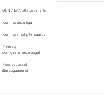
GLN / EAN allatorsimaffik
Kommuneqarfiga
Kommunimut pilersaarut
Meeraq
sumiginnarneqaraagat
Paasissutissat
illersugaanerat