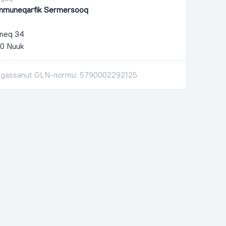
muneqarfik Sermersooq
neq 34
0 Nuuk
ligassanut GLN-normu: 5790002292125