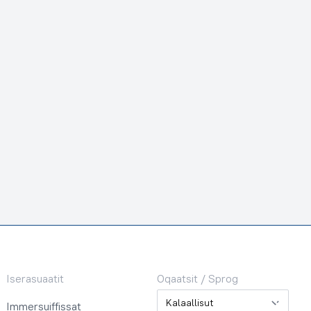
Iserasuaatit
Oqaatsit / Sprog
Oqaatsit / Sprog
Immersuiffissat