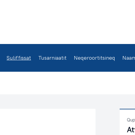
Suliffissat
Tusarniaatit
Neqeroortitsineq
Naamm
Qup
At