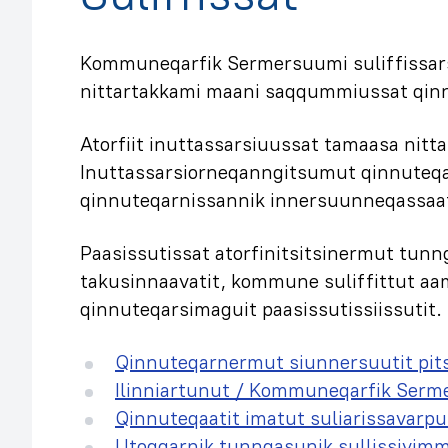
Kommuneqarfik Sermersuumi suliffissarsio
nittartakkami maani saqqummiussat qinn
Atorfiit inuttassarsiuussat tamaasa ni
Inuttassarsiorneqanngitsumut qinnuteqa
qinnuteqarnissannik innersuunneqassaat
Paasissutissat atorfinitsitsinermut tunn
takusinnaavatit, kommune suliffittut 
qinnuteqarsimaguit paasissutissiissutit.
Qinnuteqarnermut siunnersuutit pit
Ilinniartunut / Kommuneqarfik Serme
Qinnuteqaatit imatut suliarissavarpu
Utoqqarnik tunngasunik sullissivimmi