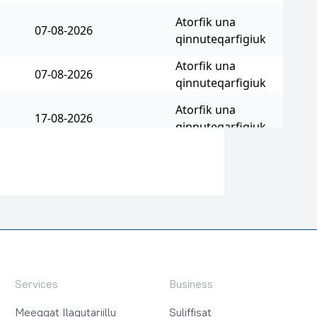
Services
Business
Meeqqat Ilaqutariillu
Suliffisat