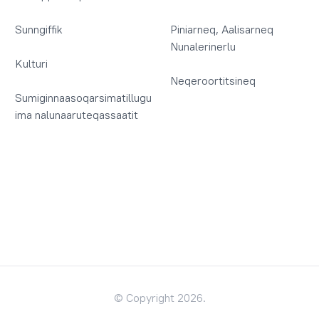
Sunngiffik
Piniarneq, Aalisarneq
Nunalerinerlu
Kulturi
Neqeroortitsineq
Sumiginnaasoqarsimatillugu
ima nalunaaruteqassaatit
© Copyright 2026.