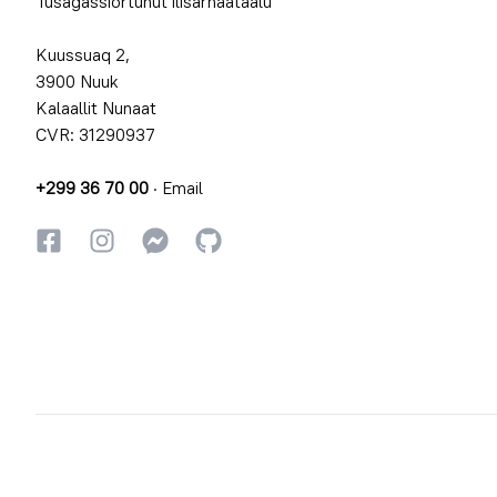
Tusagassiortunut ilisarnaataalu
Kuussuaq 2,
3900 Nuuk
Kalaallit Nunaat
CVR: 31290937
+299 36 70 00
·
Email
Facebookki
Instagrammi
Instagrammi
GitHub