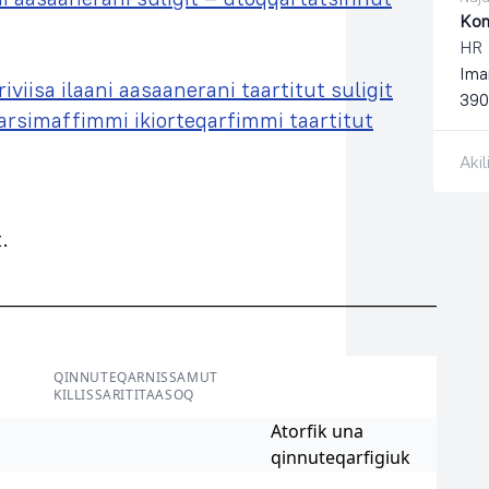
Kom
HR
Ima
sa ilaani aasaanerani taartitut suligit
390
simaffimmi ikiorteqarfimmi taartitut
Aki
.
__________________________________