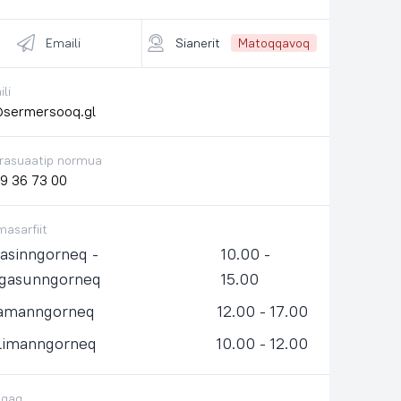
Emaili
Sianerit
Matoqqavoq
li
sermersooq.gl
rasuaatip normua
9 36 73 00
asarfiit
asinngorneq -
10.00 -
ngasunngorneq
15.00
samanngorneq
12.00 - 17.00
llimanngorneq
10.00 - 12.00
ugaq