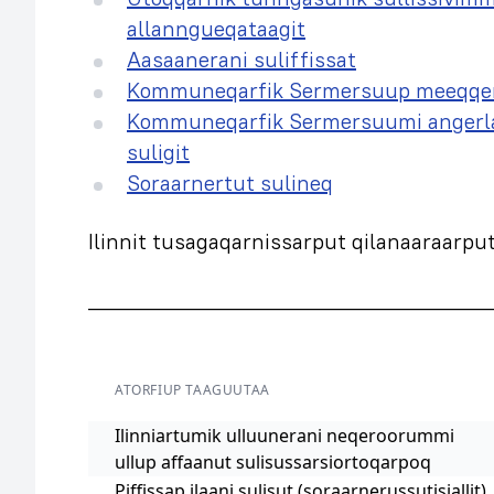
allanngueqataagit
Aasaanerani suliffissat
Kommuneqarfik Sermersuup meeqqerivii
Kommuneqarfik Sermersuumi angerlar
suligit
Soraarnertut sulineq
Ilinnit tusagaqarnissarput qilanaaraarput
______________________________