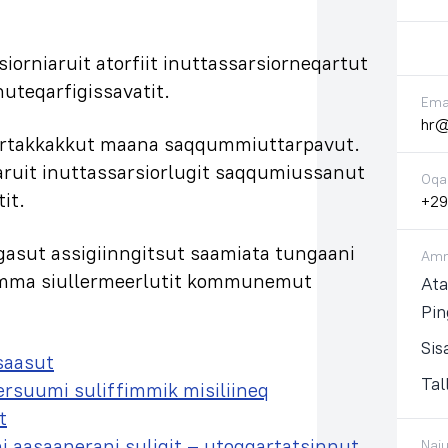
rniaruit atorfiit inuttassarsiorneqartut
uteqarfigissavatit.
Emai
hr@
ttartakkakkut maana saqqummiuttarpavut.
ruit inuttassarsiorlugit saqqumiussanut
Oqa
it.
+29
gasut assigiinngitsut saamiata tungaani
Amm
aamma siullermeerlutit kommunemut
Ata
Pi
Si
saasut
Ta
rsuumi suliffimmik misiliineq
t
 aasaanerani suligit – utoqqartatsinnut
Naj