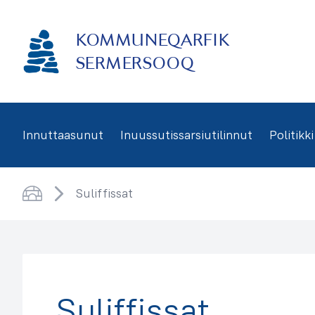
Imarisaanukarit
KOMMUNEQARFIK
SERMERSOOQ
Innuttaasunut
Inuussutissarsiutilinnut
Politikki
Suliffissat
Saqqaa
Suliffissat