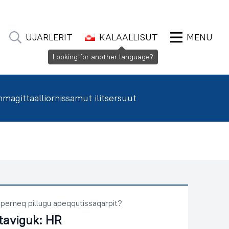
UJARLERIT
KALAALLISUT
MENU
agittaalliornissamut ilitsersuut
perneq pillugu apeqqutissaqarpit?
taviguk:
HR