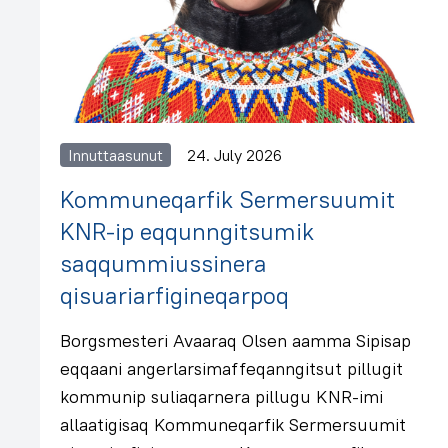
Innuttaasunut
24. July 2026
Kommuneqarfik Sermersuumit
KNR-ip eqqunngitsumik
saqqummiussinera
qisuariarfigineqarpoq
Borgsmesteri Avaaraq Olsen aamma Sipisap
eqqaani angerlarsimaffeqanngitsut pillugit
kommunip suliaqarnera pillugu KNR-imi
allaatigisaq Kommuneqarfik Sermersuumit