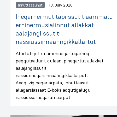
Innuttaasunut
13. July 2026
Ineqarnermut tapiissutit aammalu
erninermusialinnut allakkat
aalajangiissutit
nassiussinnaanngikkallartut
Atortutigut unammineqartoqarneq
peqqutaalluni, qulaani pineqartut allakkat
aalajangiissutit
nassiunneqarsinnaanngikkallarput.
Aaqqiivigineqariarpata, innuttaasut
allagarsiassaat E-boks aqqutigalugu
nassiussorneqarumaarput.