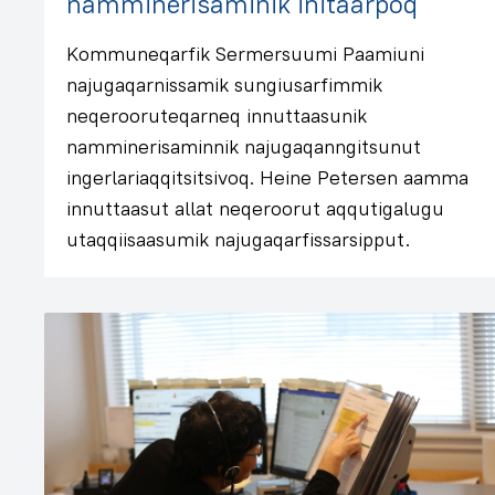
namminerisaminik initaarpoq
Kommuneqarfik Sermersuumi Paamiuni
najugaqarnissamik sungiusarfimmik
neqerooruteqarneq innuttaasunik
namminerisaminnik najugaqanngitsunut
ingerlariaqqitsitsivoq. Heine Petersen aamma
innuttaasut allat neqeroorut aqqutigalugu
utaqqiisaasumik najugaqarfissarsipput.