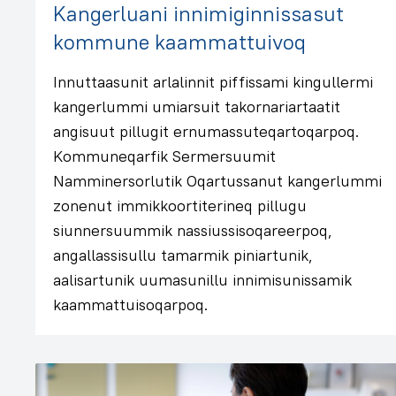
Kangerluani innimiginnissasut
kommune kaammattuivoq
Innuttaasunit arlalinnit piffissami kingullermi
kangerlummi umiarsuit takornariartaatit
angisuut pillugit ernumassuteqartoqarpoq.
Kommuneqarfik Sermersuumit
Namminersorlutik Oqartussanut kangerlummi
zonenut immikkoortiterineq pillugu
siunnersuummik nassiussisoqareerpoq,
angallassisullu tamarmik piniartunik,
aalisartunik uumasunillu innimisunissamik
kaammattuisoqarpoq.