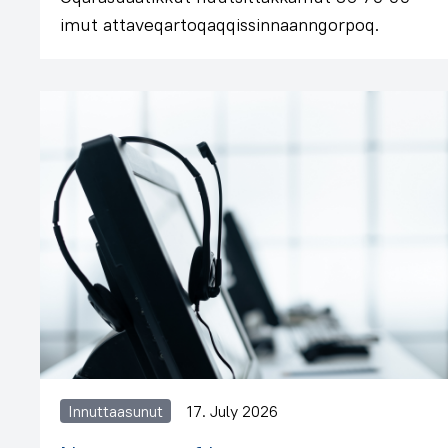
imut attaveqartoqaqqissinnaanngorpoq.
Innuttaasunut
17. July 2026