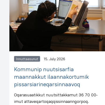
Innuttaasunut
15. July 2026
Kommunip nuutsisarfia
maannakkut ilaannakortumik
pissarsiarineqarsinnaavoq
Oqarasuaatikkut nuutsittakkamut 36 70 00-
imut attaveqartoqaqqissinnaanngorpoq.