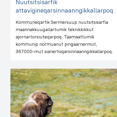
Nuutsitsisarfik
attavigineqarsinnaanngikkallarpoq
Kommuneqarfik Sermersuup nuutsitsisarfia
maannakkuugallartumik teknikkikkut
ajornartorsiuteqarpoq. Taamaattumik
kommunip normuanut pingaarnermut,
367000-mut sianertoqarsinnaanngikkallarpoq.