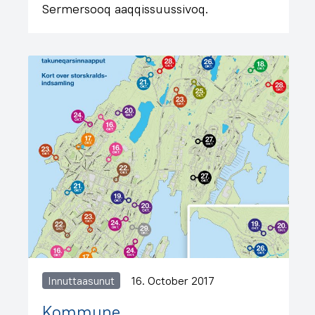
Sermersooq aaqqissuussivoq.
Innuttaasunut
16. October 2017
Kommune