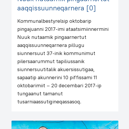
aaqqissuunneqarnera [0]
Kommunalbestyrelsip oktobarip
pingajuanni 2017-imi ataatsimiinnermini
Nuuk nutaamik pingaarnertut
aaqqissuunneqarnera pillugu
siunnersuut 37-inik kommunimut
pilersaarummut tapiliussanik
siunnersuutitalik akuersissutigaa,
sapaatip akunnerini 10 piffissami 11
oktobarimiit – 20 decembari 2017-ip
tungaanut tamanut
tusarniaassutigineqassasoq.