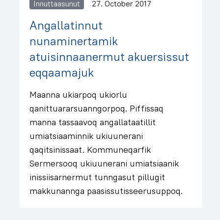
Innuttaasunut
27. October 2017
Angallatinnut
nunaminertamik
atuisinnaanermut akuersissut
eqqaamajuk
Maanna ukiarpoq ukiorlu
qanittuararsuanngorpoq. Piffissaq
manna tassaavoq angallataatillit
umiatsiaaminnik ukiuunerani
qaqitsinissaat. Kommuneqarfik
Sermersooq ukiuunerani umiatsiaanik
inissiisarnermut tunngasut pillugit
makkunannga paasissutisseerusuppoq.