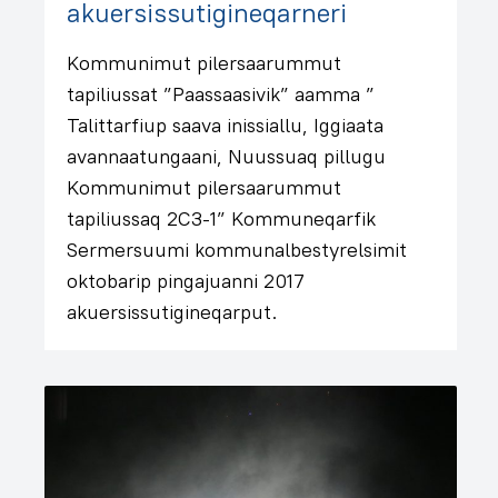
akuersissutigineqarneri
Kommunimut pilersaarummut
tapiliussat ”Paassaasivik” aamma ”
Talittarfiup saava inissiallu, Iggiaata
avannaatungaani, Nuussuaq pillugu
Kommunimut pilersaarummut
tapiliussaq 2C3-1” Kommuneqarfik
Sermersuumi kommunalbestyrelsimit
oktobarip pingajuanni 2017
akuersissutigineqarput.