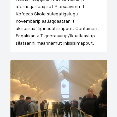
atorneqarluaqisut Piorsaavimmit
Kofoeds Skole suleqatigalugu
novembarip aallaqqaataaniit
akisussaaffigineqalissapput. Containerit
Eqqakkanik Tigooraaviup/Ikuallaaviup
silataanni maannamut inissisimapput.