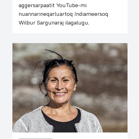
aggersarpaatit YouTube-mi
nuannarineqarluartoq Indiameersoq
Wilbur Sargunaraj ilagalugu.