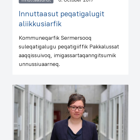
Innuttaasut peqatigalugit
aliikkusiarfik
Kommuneqarfik Sermersooq
suleqatigalugu peqatigiiffik Pakkalussat
aaqqissuivoq, imigassartaqanngitsumik
unnussiuaarneq.