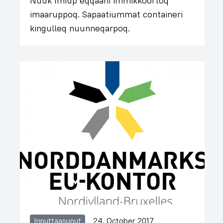
Nuuk Imiup eqqaani immikkoortoq
imaaruppoq. Sapaatiummat containeri
kingulleq nuunneqarpoq.
Innuttaasunut
24. October 2017