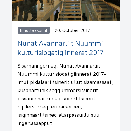
Innuttaasunut
20. October 2017
Nunat Avannarliit Nuummi
kulturisioqatigiinnerat 2017
Sisamanngorneq, Nunat Avannarliit
Nuummi kulturisioqatigiinnerat 2017-
imut pikialaartitsinerit ullut sisamassaat,
kusanartunik saqqummersitsinerit,
pissanganartunik pisoqartitsinerit,
nipilersorneq, erinarsorneq,
isiginnaartitsineq allarpassuillu suli
ingerlassapput.