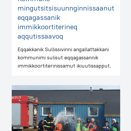
mingutsitsisuunnginnissaanut
eqqagassanik
immikkoortiterineq
aqqutissaavoq
Eqqakkanik Sullissivinni angallattakkani
kommunimi sulisut eqqagassannik
immikkoortiterinissamut ikiuutissapput.