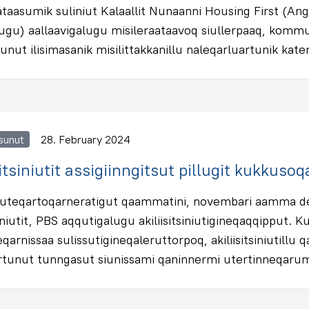
ataasumik suliniut Kalaallit Nunaanni Housing First (Ang
llugu) aallaavigalugu misileraataavoq siullerpaaq, kommun
unut ilisimasanik misilittakkanillu naleqarluartunik kater
sunut
28. February 2024
sitsiniutit assigiinngitsut pillugit kukkus
uteqartoqarneratigut qaammatini, novembari aamma d
tsiniutit, PBS aqqutigalugu akiliisitsiniutigineqaqqipput. 
qarnissaa sulissutigineqaleruttorpoq, akiliisitsiniutill
rtunut tunngasut siunissami qaninnermi utertinneqaru