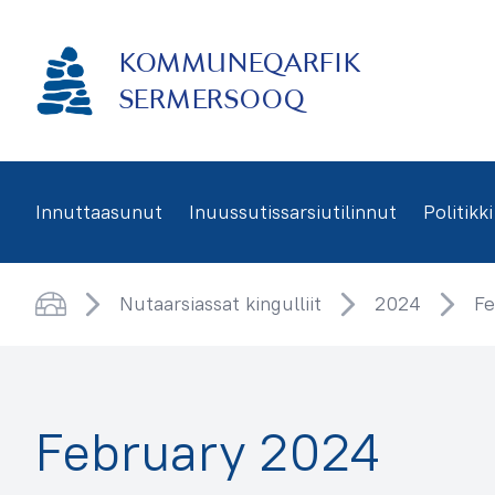
Imarisaanukarit
KOMMUNEQARFIK
SERMERSOOQ
Innuttaasunut
Inuussutissarsiutilinnut
Politikki
Nutaarsiassat kingulliit
2024
Fe
Saqqaa
February 2024