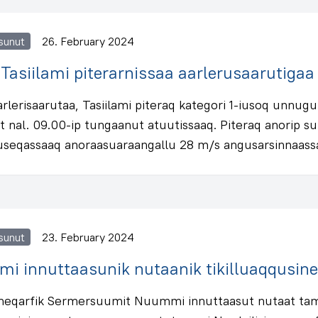
sunut
26. February 2024
Tasiilami piterarnissaa aarlerusaarutigaa
rlerisaarutaa, Tasiilami piteraq kategori 1-iusoq unnugu
t nal. 09.00-ip tungaanut atuutissaaq. Piteraq anorip s
useqassaaq anoraasuaraangallu 28 m/s angusarsinnaass
sunut
23. February 2024
i innuttaasunik nutaanik tikilluaqqusin
qarfik Sermersuumit Nuummi innuttaasut nutaat ta