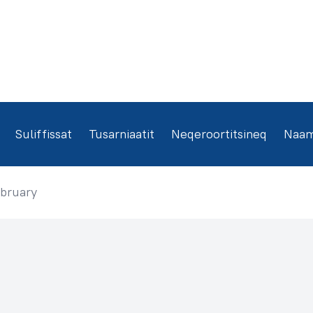
Suliffissat
Tusarniaatit
Neqeroortitsineq
Naamm
bruary