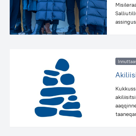
Misilera
Salliuti
assingus
Innuttaa
Akilii
Kukkuss
akiliisi
aaqqinne
taaneqa