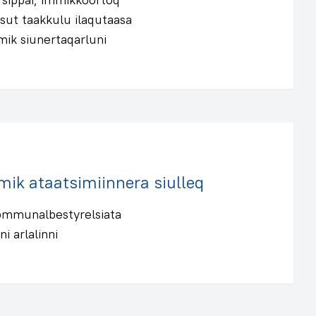
asut taakkulu ilaqutaasa
mik siunertaqarluni
ik ataatsimiinnera siulleq
kommunalbestyrelsiata
i arlalinni