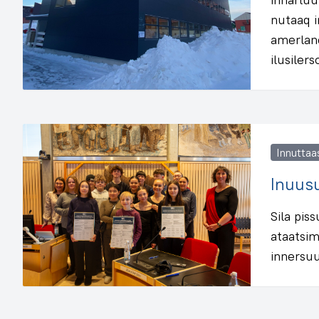
nutaaq i
amerlane
ilusiler
Innuttaa
Inuus
Sila pis
ataatsim
innersuu