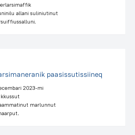
erlarsimaffik
inilu allani suliniutinut
suiffiussalluni.
oqarsimaneranik paasissutissiineq
ecembari 2023-mi
Kukkussut
u qaammatinut marlunnut
maarput.