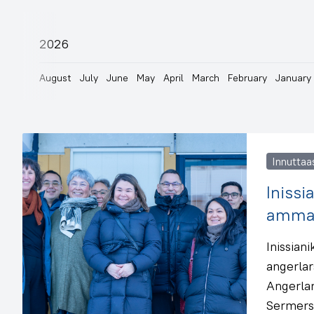
2026
August
July
June
May
April
March
February
January
Innuttaa
Inissi
ammar
Inissian
angerlar
Angerla
Sermersu