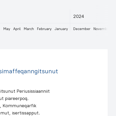
2024
e
May
April
March
February
January
December
November
O
rsimaffeqanngitsunut
tsunut Periusissiaanniit
ut piareerpoq.
ut, Kommuneqarfik
mut, isertissapput.