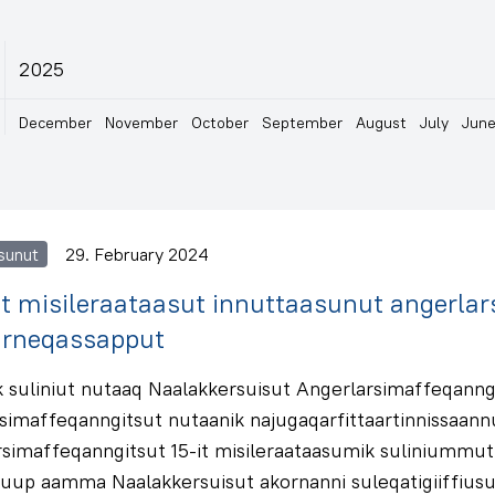
2025
December
November
October
September
August
July
Jun
sunut
29. February 2024
at misileraataasut innuttaasunut angerla
neqassapput
ik suliniut nutaaq Naalakkersuisut Angerlarsimaffeqanngi
simaffeqanngitsut nutaanik najugaqarfittaartinnissaann
rsimaffeqanngitsut 15-it misileraataasumik suliniumm
up aamma Naalakkersuisut akornanni suleqatigiiffiusu