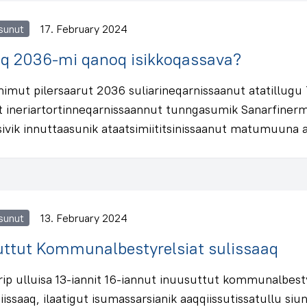
sunut
17. February 2024
laq 2036-mi qanoq isikkoqassava?
ut pilersaarut 2036 suliarineqarnissaanut atatillugu T
it ineriartortinneqarnissaannut tunngasumik Sanarfinerm
sivik innuttaasunik ataatsimiititsinissaanut matumuuna 
sunut
13. February 2024
uttut Kommunalbestyrelsiat sulissaaq
ip ulluisa 13-iannit 16-iannut inuusuttut kommunalbes
iissaaq, ilaatigut isumassarsianik aaqqiissutissatullu siu