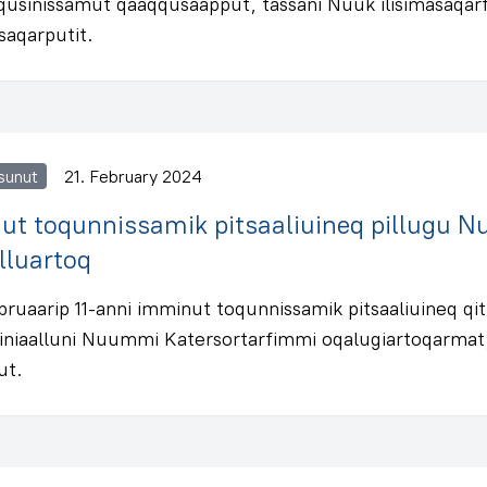
qqusinissamut qaaqqusaapput, tassani Nuuk ilisimasaqar
ssaqarputit.
sunut
21. February 2024
ut toqunnissamik pitsaaliuineq pillugu 
illuartoq
bruaarip 11-anni imminut toqunnissamik pitsaaliuineq qit
siniaalluni Nuummi Katersortarfimmi oqalugiartoqarmat,
ut.