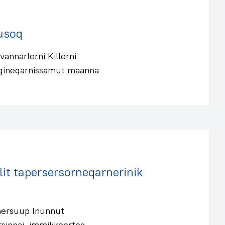
rusoq
annarlerni Killerni
ffigineqarnissamut maanna
it tapersersorneqarnerinik
mersuup Inunnut
ersippai, immikkoortoq