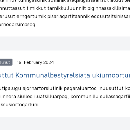
nnuttaasut timikkut tarnikkulluunniit piginnaasakillisim
rusut erngertumik pisariaqartitaannik eqquutsitsinissa
sorneqarsimasoq.
sunut
19. February 2024
uttut Kommunalbestyrelsiata ukiumoortum
sutigalugu ajornartorsiutinik peqaraluartoq inuusuttut 
iinnera siulleq iluatsilluarpoq, kommunillu suliassaqarfiin
ssusiortoqarluni.