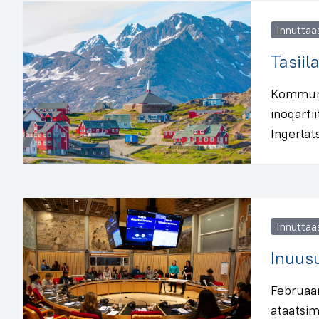
Innuttaa
Tasii
Kommunim
inoqarfi
Ingerlat
Innuttaa
Inuus
Februaar
ataatsim