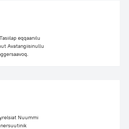
asiilap eqqaanilu
ut Avatangiisinullu
aggersaavoq.
tyrelsiat Nuummi
nnersuutinik