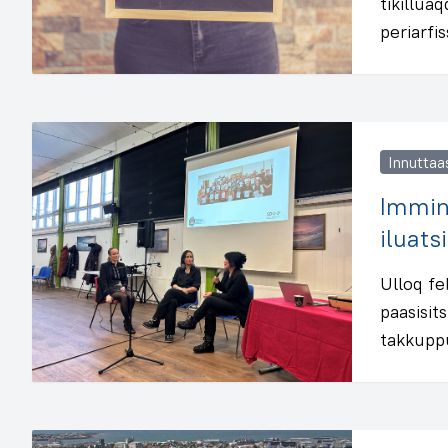
tikillua
periarfi
Innuttaa
Immin
iluats
Ulloq fe
paasisit
takkupp