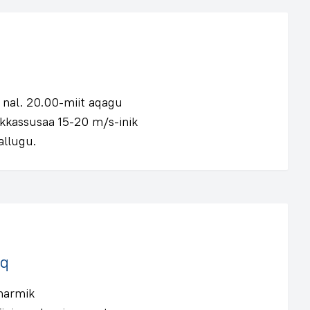
 nal. 20.00-miit aqagu
ukkassusaa 15-20 m/s-inik
allugu.
eq
marmik