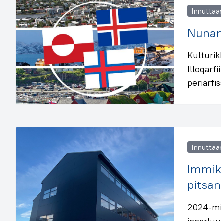
Innuttaa
Nunani
Kulturik
Illoqarf
periarfi
Innuttaa
Immikk
pitsa
2024-mi
innarluu