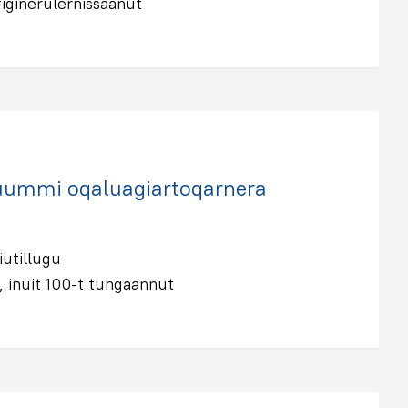
figinerulernissaanut
Nuummi oqaluagiartoqarnera
iutillugu
 inuit 100-t tungaannut