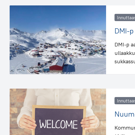
Innuttaa
DMI-p 
DMI-p aa
ullaakku
sukkass
Innuttaa
Nuumm
Kommune