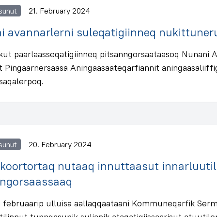
sunut
21. February 2024
 avannarlerni suleqatigiinneq nukittune
kut paarlaasseqatigiinneq pitsanngorsaataasoq Nunani Av
iit Pingaarnersaasa Aningaasaateqarfiannit aningaasalii
ssaqalerpoq.
sunut
20. February 2024
oortortaq nutaaq innuttaasut innarluutill
nngorsaassaaq
 februaarip ulluisa aallaqqaataani Kommuneqarfik Ser
tilinnut tunngasunik sulianik ataqatigiissaarisut atuutil