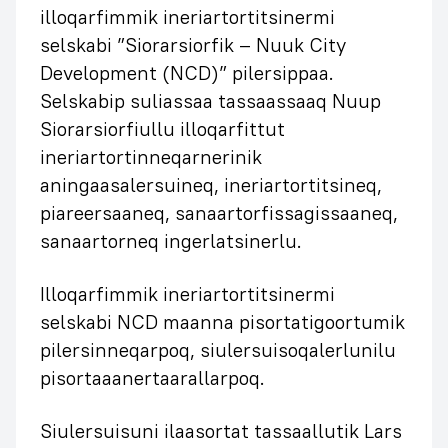
illoqarfimmik ineriartortitsinermi
selskabi ”Siorarsiorfik – Nuuk City
Development (NCD)” pilersippaa.
Selskabip suliassaa tassaassaaq Nuup
Siorarsiorfiullu illoqarfittut
ineriartortinneqarnerinik
aningaasalersuineq, ineriartortitsineq,
piareersaaneq, sanaartorfissagissaaneq,
sanaartorneq ingerlatsinerlu.
Illoqarfimmik ineriartortitsinermi
selskabi NCD maanna pisortatigoortumik
pilersinneqarpoq, siulersuisoqalerlunilu
pisortaaanertaarallarpoq.
Siulersuisuni ilaasortat tassaallutik Lars