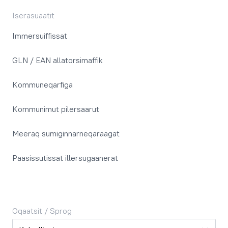
Iserasuaatit
Immersuiffissat
GLN / EAN allatorsimaffik
Kommuneqarfiga
Kommunimut pilersaarut
Meeraq sumiginnarneqaraagat
Paasissutissat illersugaanerat
Oqaatsit / Sprog
Oqaatsit / Sprog