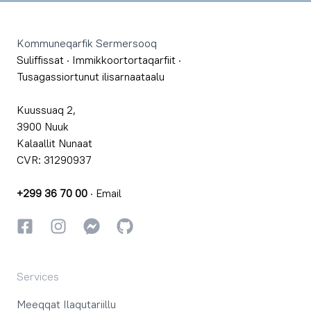
Footer
Kommuneqarfik Sermersooq
Suliffissat
·
Immikkoortortaqarfiit
·
Tusagassiortunut ilisarnaataalu
Kuussuaq 2,
3900 Nuuk
Kalaallit Nunaat
CVR: 31290937
+299 36 70 00
·
Email
Facebookki
Instagrammi
Instagrammi
GitHub
Services
Meeqqat Ilaqutariillu