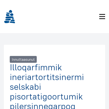
Imarisaanukarit
Pri
Innuttaasunut
Illoqarfimmik
ineriartortitsinermi
selskabi
pisortatigoortumik
pilersinneqarpoq