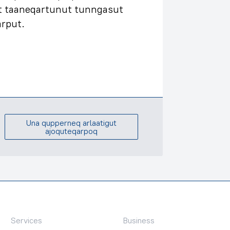
ut taaneqartunut tunngasut
rput.
Una qupperneq arlaatigut
ajoquteqarpoq
Services
Business