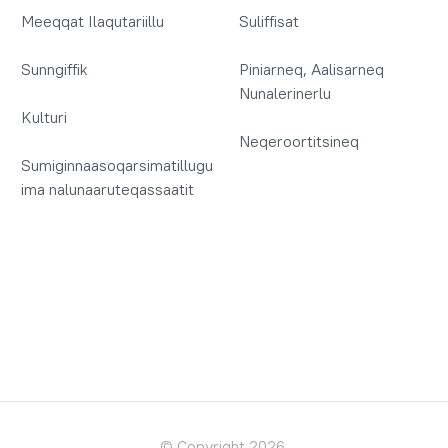
Meeqqat Ilaqutariillu
Suliffisat
Sunngiffik
Piniarneq, Aalisarneq
Nunalerinerlu
Kulturi
Neqeroortitsineq
Sumiginnaasoqarsimatillugu
ima nalunaaruteqassaatit
© Copyright 2026.