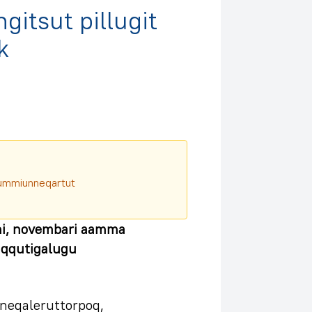
ngitsut pillugit
k
aqqummiunneqartut
ni, novembari aamma
 aqqutigalugu
neqaleruttorpoq,