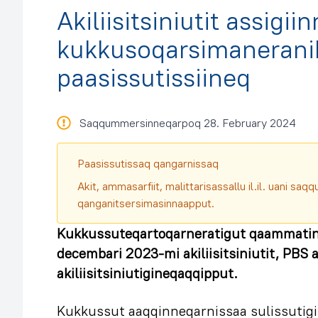
Akiliisitsiniutit assigiin
kukkusoqarsimanerani
paasissutissiineq
Saqqummersinneqarpoq 28. February 2024
Paasissutissaq qangarnissaq
Akit, ammasarfiit, malittarisassallu il.il. uani s
qanganitsersimasinnaapput.
Kukkussuteqartoqarneratigut qaammati
decembari 2023-mi akiliisitsiniutit, PBS
akiliisitsiniutigineqaqqipput.
Kukkussut aaqqinneqarnissaa sulissutigi