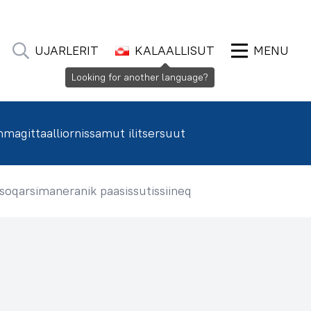
UJARLERIT
KALAALLISUT
MENU
Looking for another language?
agittaalliornissamut ilitsersuut
kkusoqarsimaneranik paasissutissiineq