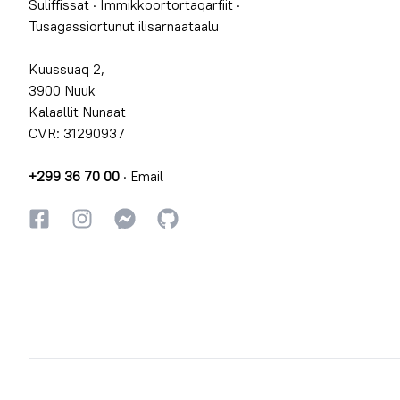
Suliffissat
·
Immikkoortortaqarfiit
·
Tusagassiortunut ilisarnaataalu
Kuussuaq 2,
3900 Nuuk
Kalaallit Nunaat
CVR: 31290937
+299 36 70 00
·
Email
Facebookki
Instagrammi
Instagrammi
GitHub