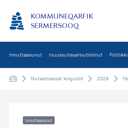
Imarisaanukarit
KOMMUNEQARFIK
SERMERSOOQ
Innuttaasunut
Inuussutissarsiutilinnut
Politikki
Nutaarsiassat kingulliit
2024
Fe
Saqqaa
Innuttaasunut