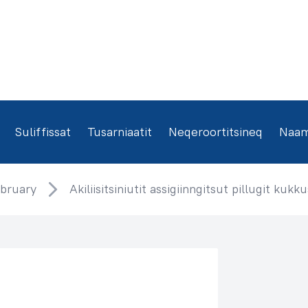
Suliffissat
Tusarniaatit
Neqeroortitsineq
Naamm
bruary
Akiliisitsiniutit assigiinngitsut pillugit ku