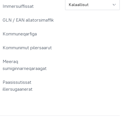
Oqaatsit / Sprog
Immersuiffissat
GLN / EAN allatorsimaffik
Kommuneqarfiga
Kommunimut pilersaarut
Meeraq
sumiginnarneqaraagat
Paasissutissat
illersugaanerat