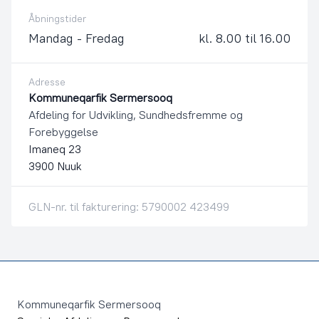
Åbningstider
Mandag - Fredag
kl. 8.00 til 16.00
Adresse
Kommuneqarfik Sermersooq
Afdeling for Udvikling, Sundhedsfremme og
Forebyggelse
Imaneq 23
3900 Nuuk
GLN-nr. til fakturering: 5790002 423499
Footer
Kommuneqarfik Sermersooq