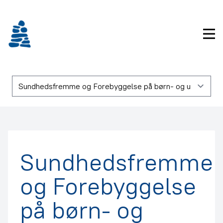
Gå
frem
til
Pri
indhold
Sundhedsfremme
og Forebyggelse
på børn- og