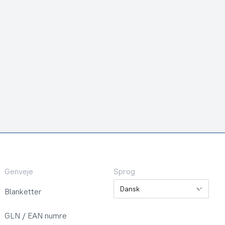
Genveje
Sprog
Sprog
Blanketter
GLN / EAN numre