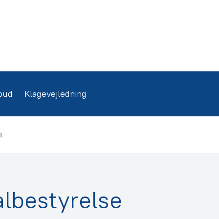
bud
Klagevejledning
e
bestyrelse