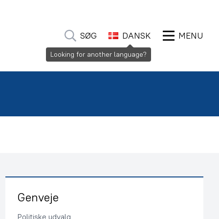
SØG
DANSK
MENU
Looking for another language?
Genveje
Politiske udvalg