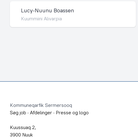
Lucy-Nuunu Boassen
Kuummiini Alivarpia
Footer
Kommuneqarfik Sermersooq
Søg job
·
Afdelinger
·
Presse og logo
Kuussuaq 2,
3900 Nuuk