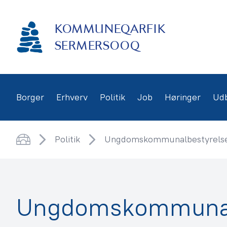
Gå
frem
KOMMUNEQARFIK
til
indhold
SERMERSOOQ
Borger
Erhverv
Politik
Job
Høringer
Ud
Politik
Ungdomskommunalbestyrels
Hjem
Ungdomskommunal