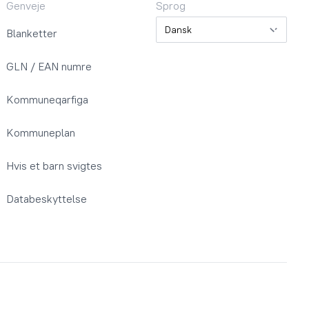
Genveje
Sprog
Sprog
Blanketter
GLN / EAN numre
Kommuneqarfiga
Kommuneplan
Hvis et barn svigtes
Databeskyttelse