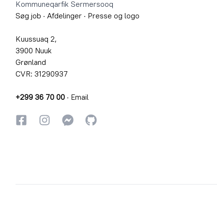
Kommuneqarfik Sermersooq
Søg job
·
Afdelinger
·
Presse og logo
Kuussuaq 2,
3900 Nuuk
Grønland
CVR: 31290937
+299 36 70 00
·
Email
Facebook
Instagram
Instagram
GitHub