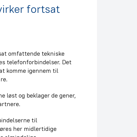
irker fortsat
at omfattende tekniske
es telefonforbindelser. Det
t at komme igennem til
re.
ne løst og beklager de gener,
artnere.
indelserne til
øres her midlertidige