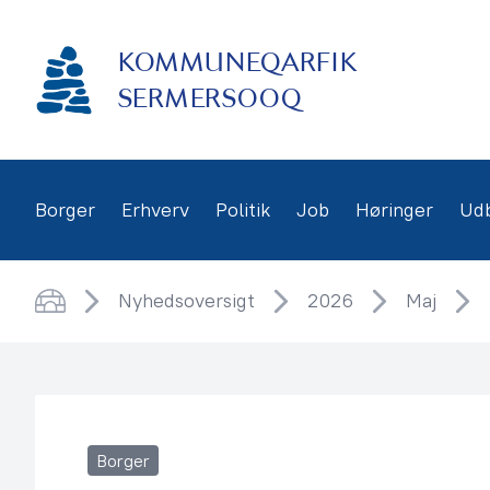
Gå
frem
KOMMUNEQARFIK
til
indhold
SERMERSOOQ
Borger
Erhverv
Politik
Job
Høringer
Ud
Nyhedsoversigt
2026
Maj
Hjem
Borger