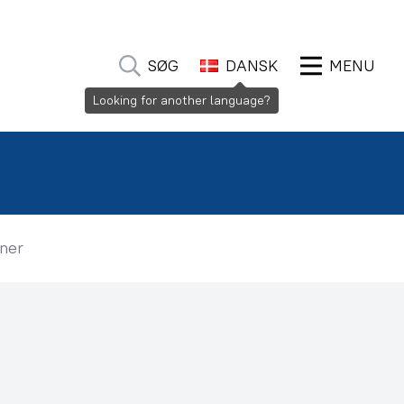
SØG
DANSK
MENU
Looking for another language?
oner