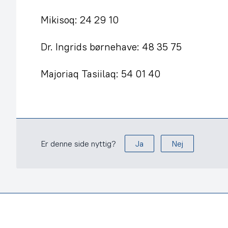
Mikisoq: 24 29 10
Dr. Ingrids børnehave: 48 35 75
Majoriaq Tasiilaq: 54 01 40
Er denne side nyttig?
Ja
Nej
Footer