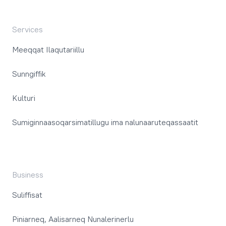
Services
Meeqqat Ilaqutariillu
Sunngiffik
Kulturi
Sumiginnaasoqarsimatillugu ima nalunaaruteqassaatit
Business
Suliffisat
Piniarneq, Aalisarneq Nunalerinerlu