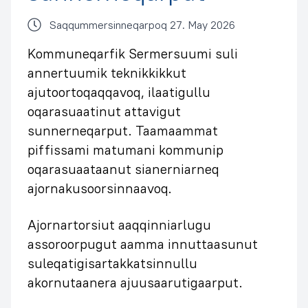
Saqqummersinneqarpoq 27. May 2026
Kommuneqarfik Sermersuumi suli
annertuumik teknikkikkut
ajutoortoqaqqavoq, ilaatigullu
oqarasuaatinut attavigut
sunnerneqarput. Taamaammat
piffissami matumani kommunip
oqarasuaataanut sianerniarneq
ajornakusoorsinnaavoq.
Ajornartorsiut aaqqinniarlugu
assoroorpugut aamma innuttaasunut
suleqatigisartakkatsinnullu
akornutaanera ajuusaarutigaarput.