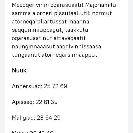
Meeqqerivinni oqarasuaatit Majoriamilu
aamma ajorneri pissutaallutik normut
atorneqarallartussat maanna
saqqummiuppagut, taakkulu
oqarasuaatinut attaveqaatit
nalinginnaaasut aaqqivinnissaasa
tungaanut atorneqarsinnaapput:
Nuuk
Annersuaq: 25 72 69
Apisseq: 22 81 39
Maligiaq: 28 64 29