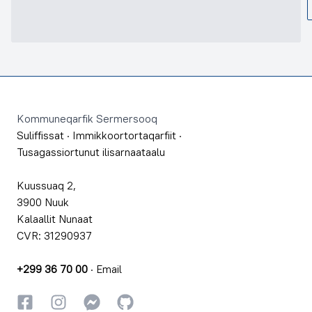
Footer
Kommuneqarfik Sermersooq
Suliffissat
·
Immikkoortortaqarfiit
·
Tusagassiortunut ilisarnaataalu
Kuussuaq 2,
3900 Nuuk
Kalaallit Nunaat
CVR: 31290937
+299 36 70 00
·
Email
Facebookki
Instagrammi
Instagrammi
GitHub