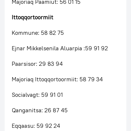
Majoriaq Paamiut: 56 01 15
Ittoqqortoormiit
Kommune: 58 82 75
Ejnar Mikkelsenila Aluarpia :59 91 92
Paarsisor: 29 83 94
Majoriaq Ittoqqortoormiit: 58 79 34
Socialvagt: 59 91 01
Qanganitsa: 26 87 45
Eqqaasu: 59 92 24