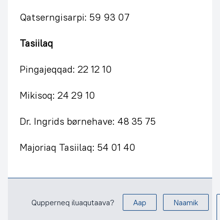
Qatserngisarpi: 59 93 07
Tasiilaq
Pingajeqqad: 22 12 10
Mikisoq: 24 29 10
Dr. Ingrids børnehave: 48 35 75
Majoriaq Tasiilaq: 54 01 40
Qupperneq iluaqutaava?
Aap
Naamik