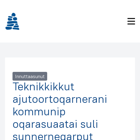
Imarisaanukarit
Pri
Innuttaasunut
Teknikkikkut
ajutoortoqarnerani
kommunip
oqarasuaatai suli
sunnerneqarput