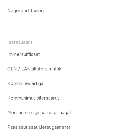
Neqeroortitsineq
Iserasuaatit
Immersuiffissat
GLN / EAN allatorsimaffik
Kommuneqarfiga
Kommunimut pilersaarut
Meeraq sumiginnarneqaraagat
Paasissutissat illersugaanerat