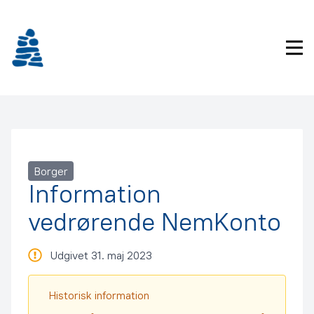
Gå
frem
til
Pri
indhold
Borger
Information
vedrørende NemKonto
Udgivet 31. maj 2023
Historisk information