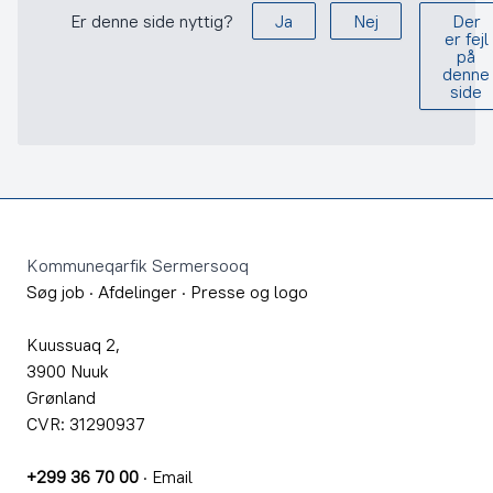
Er denne side nyttig?
Ja
Nej
Der
er fejl
på
denne
side
Footer
Kommuneqarfik Sermersooq
Søg job
·
Afdelinger
·
Presse og logo
Kuussuaq 2,
3900 Nuuk
Grønland
CVR: 31290937
+299 36 70 00
·
Email