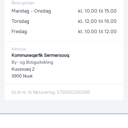
Åbningstider
Mandag - Onsdag
kl. 10.00 til 15.00
Torsdag
kl. 12.00 til 16.00
Fredag
kl. 10.00 til 12.00
Adresse
Kommuneqarfik Sermersooq
By- og Boligudvikling
Kuussuaq 2
3900 Nuuk
GLN-nr. til fakturering: 5790002293290
Footer