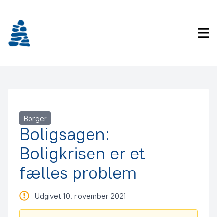
Gå
frem
til
Pri
indhold
Borger
Boligsagen:
Boligkrisen er et
fælles problem
Udgivet 10. november 2021