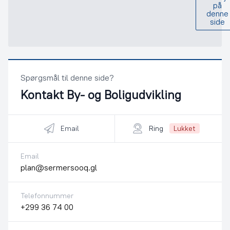
på
denne
side
Spørgsmål til denne side?
Kontakt
By- og Boligudvikling
Email
Ring
Lukket
Email
plan@sermersooq.gl
Telefonnummer
+299 36 74 00