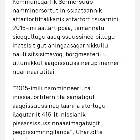
Kommuneqarfik Sermersuup
namminersortut inissiaataannik
attartortittakkanik attartortitsisarnini
2015-imi aallartippaa, tamannalu
sioqqullugu aaqqissuussineq pillugu
inatsisitigut aningaasaqarnikkullu
naliliisitsisimavoq, borgmesterillu
ullumikkut aaqqissuussinerup inerneri
nuannaarutitai.
”2015-imili namminneerluta
inissialiortiternitta saniatigut
aaqqissuussineq taanna atorlugu
ilaqutariit 416-it inissianik
pissarsissussinnaasimagatsigit
peqqissiminngilanga”, Charlotte