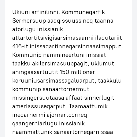
Ukiuni arfinilinni, Kommuneqarfik
Sermersuup aaqqissuussineq taanna
atorlugu inissianik
attartortitsivigisarsimasaanni ilaqutariit
416-it inissaqartinneqarsinnaasimapput.
Kommunip nammineerluni inissiat
taakku akilersimasuuppagit, ukiumut
aningaasartuutit 150 millioner
koruuniusarsimassagaluarput, taakkulu
kommunip sanaartornermut
missingersuutaasa affaat sinnerlugit
amerlassuseqarput. Taamaattumik
ineqarnermi ajornartoorneq
qaangerniarlugu inissianik
naammattunik sanaartorneqarnissaa