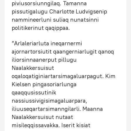
piviusorsiunngilaq. Tamanna
pissutigalugu Charlotte Ludvigsenip
nammineerluni suliaq nunatsinni
politikerinut qaqippaa.
”Arlaleriarluta ineqarnermi
ajornartorsiutit qaangerniarlugit qanoq
iliorsinnaanerput pillugu
Naalakkersuisut
oqaloqatiginiartarsimagaluarpagut. Kim
Kielsen pingasoriarlunga
qaaqqusissutinik
nassiussivigisimagaluarpara,
iliuuseqartarsimanngilarli. Maanna
Naalakkersuisut nutaat
misileqqissavakka. Iserit kisiat