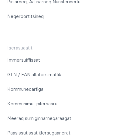
Piniarneq, Aalisarneq Nunalerinerlu
Neqeroortitsineq
Iserasuaatit
Immersuiffissat
GLN / EAN allatorsimaffik
Kommuneqarfiga
Kommunimut pilersaarut
Meeraq sumiginnarneqaraagat
Paasissutissat illersugaanerat