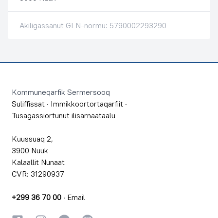
Akiligassanut GLN-normu: 5790002293290
Footer
Kommuneqarfik Sermersooq
Suliffissat
·
Immikkoortortaqarfiit
·
Tusagassiortunut ilisarnaataalu
Kuussuaq 2,
3900 Nuuk
Kalaallit Nunaat
CVR: 31290937
+299 36 70 00
·
Email