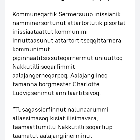
Kommuneqarfik Sermersuup inissianik
namminersortunut attartorlutik pisortat
inissiaataattut kommunimi
innuttaasunut attartortitseqqittarnera
kommunimut
piginnaatitsissuteqarnermut uniuuttoq
Nakkutilliisoqarfimmit
aalajangerneqarpoq. Aalajangiineq
tamanna borgmester Charlotte
Ludvigsenimut annilaartitsivoq.
”Tusagassiorfinnut nalunaarummi
allassimasoq kisiat ilisimavara,
taamaattumillu Nakkutilliisoqarfiup
taamatut aalajangiinerminut