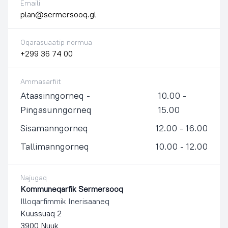
Emaili
plan@sermersooq.gl
Oqarasuaatip normua
+299 36 74 00
Ammasarfiit
Ataasinngorneq -
10.00 -
Pingasunngorneq
15.00
Sisamanngorneq
12.00 - 16.00
Tallimanngorneq
10.00 - 12.00
Najugaq
Kommuneqarfik Sermersooq
Illoqarfimmik Inerisaaneq
Kuussuaq 2
3900 Nuuk