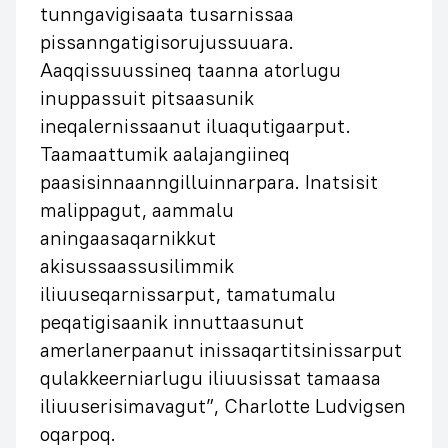
tunngavigisaata tusarnissaa
pissanngatigisorujussuuara.
Aaqqissuussineq taanna atorlugu
inuppassuit pitsaasunik
ineqalernissaanut iluaqutigaarput.
Taamaattumik aalajangiineq
paasisinnaanngilluinnarpara. Inatsisit
malippagut, aammalu
aningaasaqarnikkut
akisussaassusilimmik
iliuuseqarnissarput, tamatumalu
peqatigisaanik innuttaasunut
amerlanerpaanut inissaqartitsinissarput
qulakkeerniarlugu iliuusissat tamaasa
iliuuserisimavagut”, Charlotte Ludvigsen
oqarpoq.