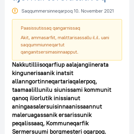
Saqqummersinneqarpoq 10. November 2021
Paasissutissaq qangarnissaq
Akit, ammasarfiit, malittarisassallu il.il. uani
saqqummiunneqartut
qanganitsersimasinnaapput.
Nakkutilliisoqarfiup aalajangiinerata
kingunerisaanik inatsit
allanngortinneqartariaqalerpoq,
taamaalillunilu siunissami kommunit
qanoq iliorlutik inissianut
aningaasalersuisinnaanissaannut
maleruagassanik ersarissunik
peqalissaaq, Kommuneqarfik
Sermersuumi borgmesteri oqarpoq.