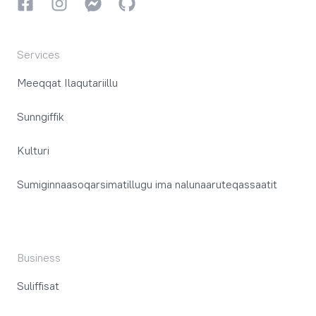
Facebookki
Instagrammi
Instagrammi
GitHub
Services
Meeqqat Ilaqutariillu
Sunngiffik
Kulturi
Sumiginnaasoqarsimatillugu ima nalunaaruteqassaatit
Business
Suliffisat