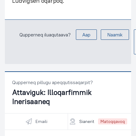
Ludvigsen oqarpoq.
Qupperneq iluaqutaava?
Aap
Naamik
Qupperneq pillugu apeqqutissaqarpit?
Attaviguk:
Illoqarfimmik
Inerisaaneq
Emaili
Sianerit
Matoqqavoq