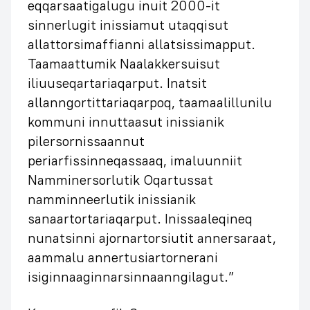
eqqarsaatigalugu inuit 2000-it
sinnerlugit inissiamut utaqqisut
allattorsimaffianni allatsissimapput.
Taamaattumik Naalakkersuisut
iliuuseqartariaqarput. Inatsit
allanngortittariaqarpoq, taamaalillunilu
kommuni innuttaasut inissianik
pilersornissaannut
periarfissinneqassaaq, imaluunniit
Namminersorlutik Oqartussat
namminneerlutik inissianik
sanaartortariaqarput. Inissaaleqineq
nunatsinni ajornartorsiutit annersaraat,
aammalu annertusiartornerani
isiginnaaginnarsinnaanngilagut.”