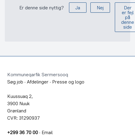
Er denne side nyttig?
Ja
Nej
Der
er fejl
på
denne
side
Footer
Kommuneqarfik Sermersooq
Søg job
·
Afdelinger
·
Presse og logo
Kuussuaq 2,
3900 Nuuk
Grønland
CVR: 31290937
+299 36 70 00
·
Email