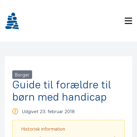
Gå
frem
til
Pri
indhold
Borger
Guide til forældre til
børn med handicap
Udgivet 23. februar 2018
Historisk information