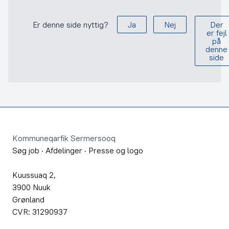
Er denne side nyttig?
Ja
Nej
Der
er fejl
på
denne
side
Footer
Kommuneqarfik Sermersooq
Søg job
·
Afdelinger
·
Presse og logo
Kuussuaq 2,
3900 Nuuk
Grønland
CVR: 31290937