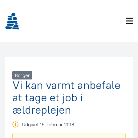
Gå
frem
til
Pri
indhold
Borger
Vi kan varmt anbefale
at tage et job i
ældreplejen
Udgivet 15. februar 2018