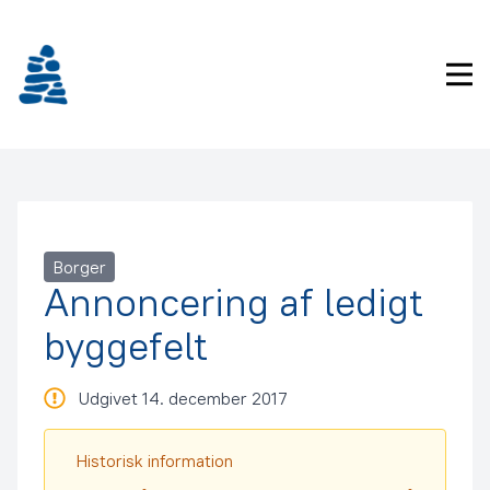
Gå
frem
til
Pri
indhold
Borger
Annoncering af ledigt
byggefelt
Udgivet 14. december 2017
Historisk information