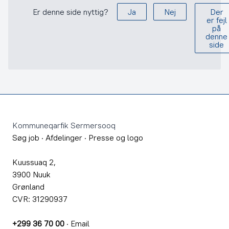
Er denne side nyttig?
Ja
Nej
Der
er fejl
på
denne
side
Footer
Kommuneqarfik Sermersooq
Søg job
·
Afdelinger
·
Presse og logo
Kuussuaq 2,
3900 Nuuk
Grønland
CVR: 31290937
+299 36 70 00
·
Email