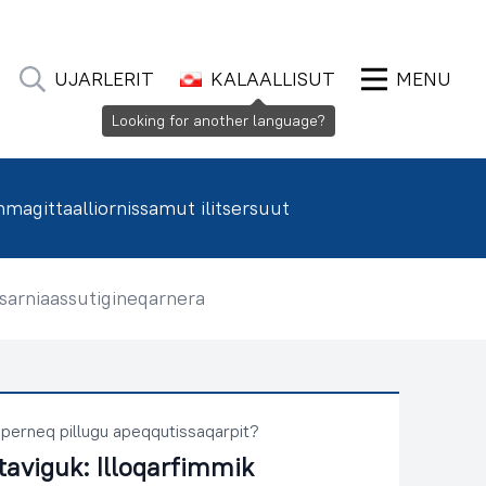
UJARLERIT
KALAALLISUT
MENU
agittaalliornissamut ilitsersuut
sarniaassutigineqarnera
perneq pillugu apeqqutissaqarpit?
taviguk:
Illoqarfimmik