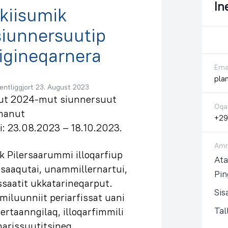
In
kiisumik
siunnersuutip
igineqarnera
Emai
pla
entliggjort 23. August 2023
arut 2024-mut siunnersuut
Oqa
amanut
+29
i: 23.08.2023 – 18.10.2023.
Amm
 Pilersaarummi illoqarfiup
Ata
itsaaqutai, unammillernartui,
Pi
issaatit ukkatarineqarput.
Si
miluunniit periarfissat uani
Ta
ertaanngilaq, illoqarfimmili
arissuutitsineq