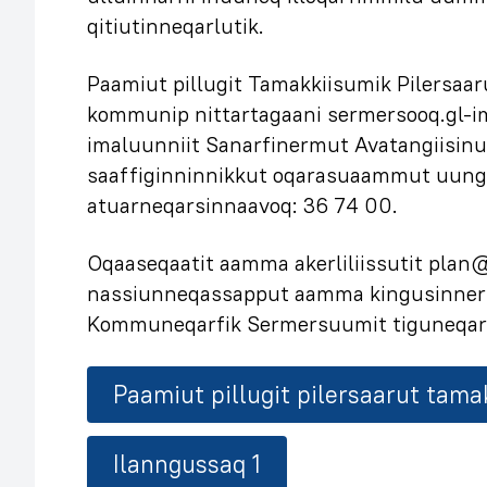
qitiutinneqarlutik.
Paamiut pillugit Tamakkiisumik Pilersa
kommunip nittartagaani sermersooq.gl-im
imaluunniit Sanarfinermut Avatangiisinu
saaffiginninnikkut oqarasuaammut uunga
atuarneqarsinnaavoq: 36 74 00.
Oqaaseqaatit aamma akerliliissutit pla
nassiunneqassapput aamma kingusinnerp
Kommuneqarfik Sermersuumit tiguneqar
Paamiut pillugit pilersaarut tama
Ilanngussaq 1