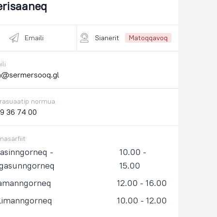
erisaaneq
Emaili
Sianerit
Matoqqavoq
li
n@sermersooq.gl
rasuaatip normua
9 36 74 00
asarfiit
asinngorneq -
10.00 -
ngasunngorneq
15.00
samanngorneq
12.00 - 16.00
llimanngorneq
10.00 - 12.00