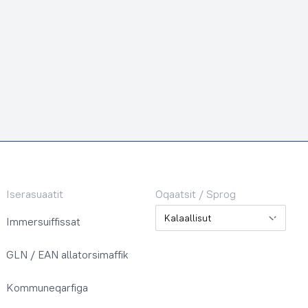
Iserasuaatit
Oqaatsit / Sprog
Oqaatsit / Sprog
Immersuiffissat
GLN / EAN allatorsimaffik
Kommuneqarfiga