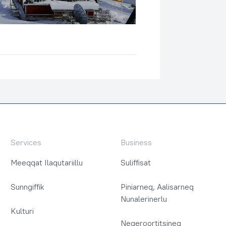
Services
Business
Meeqqat Ilaqutariillu
Suliffisat
Sunngiffik
Piniarneq, Aalisarneq
Nunalerinerlu
Kulturi
Neqeroortitsineq