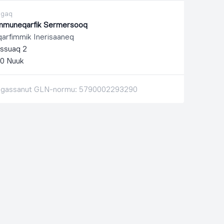
ugaq
muneqarfik Sermersooq
oqarfimmik Inerisaaneq
ssuaq 2
0 Nuuk
ligassanut GLN-normu: 5790002293290