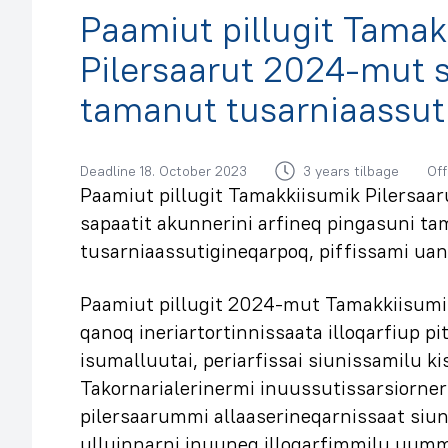
Paamiut pillugit Tamak
Pilersaarut 2024-mut 
tamanut tusarniaassut
Deadline 18. October 2023
3 years tilbage
Off
Paamiut pillugit Tamakkiisumik Pilersa
sapaatit akunnerini arfineq pingasuni t
tusarniaassutigineqarpoq, piffissami uan
Paamiut pillugit 2024-mut Tamakkiisumik
qanoq ineriartortinnissaata illoqarfiup p
isumalluutai, periarfissai siunissamilu k
Takornarialerinermi inuussutissarsiorner
pilersaarummi allaaserineqarnissaat siun
ulluinnarni inuuneq illoqarfimmilu uumm