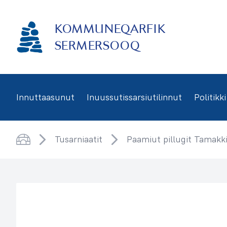
Imarisaanukarit
KOMMUNEQARFIK
SERMERSOOQ
Innuttaasunut
Inuussutissarsiutilinnut
Politikki
Tusarniaatit
Paamiut pillugit Tamakk
Saqqaa
Illoqarfimmik Inerisaaneq