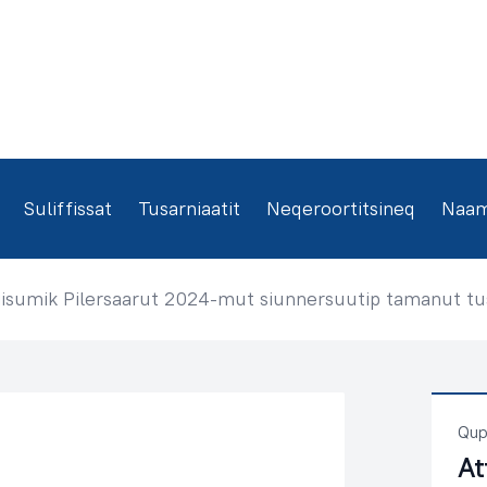
Suliffissat
Tusarniaatit
Neqeroortitsineq
Naamm
iisumik Pilersaarut 2024-mut siunnersuutip tamanut tu
Qup
At