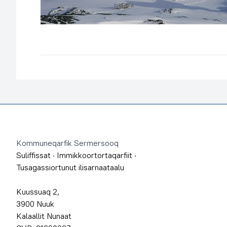
Footer
Kommuneqarfik Sermersooq
Suliffissat
·
Immikkoortortaqarfiit
·
Tusagassiortunut ilisarnaataalu
Kuussuaq 2,
3900 Nuuk
Kalaallit Nunaat