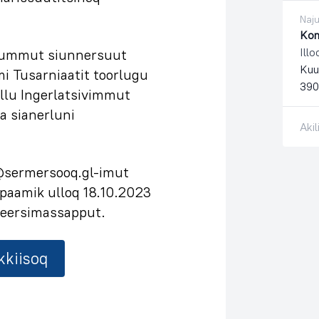
Naj
Kom
Ill
arummut siunnersuut
Kuu
i Tusarniaatit toorlugu
390
llu Ingerlatsivimmut
 sianerluni
Aki
n@sermersooq.gl-imut
aamik ulloq 18.10.2023
eersimassapput.
kkiisoq