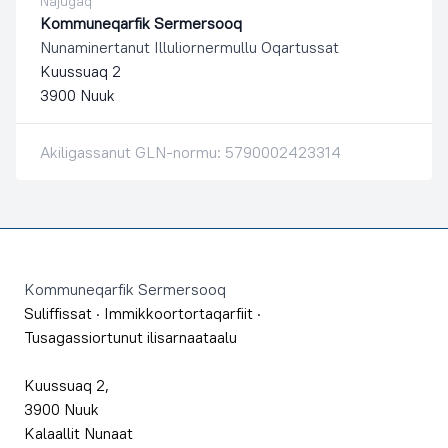
Najugaq
Kommuneqarfik Sermersooq
Nunaminertanut Illuliornermullu Oqartussat
Kuussuaq 2
3900 Nuuk
Akiligassanut GLN-normu: 5790002423314
Footer
Kommuneqarfik Sermersooq
Suliffissat
·
Immikkoortortaqarfiit
·
Tusagassiortunut ilisarnaataalu
Kuussuaq 2,
3900 Nuuk
Kalaallit Nunaat