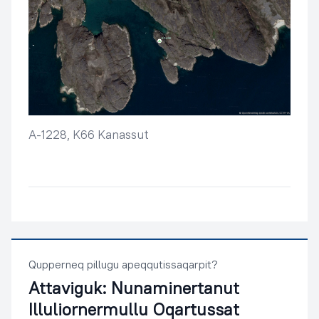
A-1228, K66 Kanassut
Qupperneq pillugu apeqqutissaqarpit?
Attaviguk:
Nunaminertanut
Illuliornermullu Oqartussat