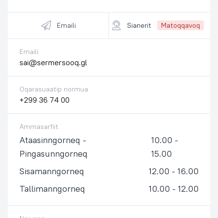
Emaili
Sianerit
Matoqqavoq
Emaili
sai@sermersooq.gl
Oqarasuaatip normua
+299 36 74 00
Ammasarfiit
Ataasinngorneq -
10.00 -
Pingasunngorneq
15.00
Sisamanngorneq
12.00 - 16.00
Tallimanngorneq
10.00 - 12.00