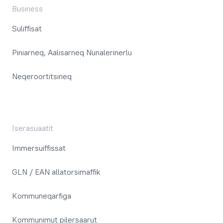
Business
Suliffisat
Piniarneq, Aalisarneq Nunalerinerlu
Neqeroortitsineq
Iserasuaatit
Immersuiffissat
GLN / EAN allatorsimaffik
Kommuneqarfiga
Kommunimut pilersaarut