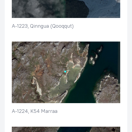
A-1223, Qinngua (Qooqqut)
A-1224, K54 Marraa