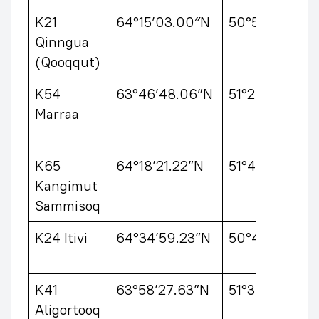
K21
64°15’03.00″N
50°51’48.00″
Qinngua
(Qooqqut)
K54
63°46’48.06”N
51°25’25.32”
Marraa
K65
64°18’21.22”N
51°41’25.44”
Kangimut
Sammisoq
K24 Itivi
64°34’59.23”N
50°48’59.58
K41
63°58’27.63”N
51°34’43.06
Aligortooq