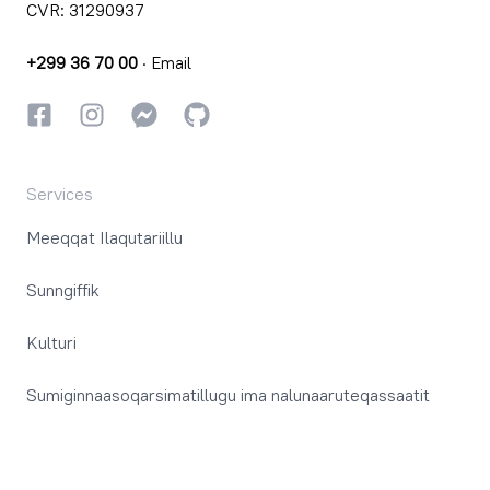
CVR: 31290937
+299 36 70 00
·
Email
Facebookki
Instagrammi
Instagrammi
GitHub
Services
Meeqqat Ilaqutariillu
Sunngiffik
Kulturi
Sumiginnaasoqarsimatillugu ima nalunaaruteqassaatit