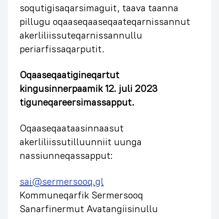
soqutigisaqarsimaguit, taava taanna
pillugu oqaaseqaaseqaateqarnissannut
akerliliissuteqarnissannullu
periarfissaqarputit.
Oqaaseqaatigineqartut
kingusinnerpaamik 12. juli 2023
tiguneqareersimassapput.
Oqaaseqaataasinnaasut
akerliliissutilluunniit uunga
nassiunneqassapput:
sai@sermersooq.gl
Kommuneqarfik Sermersooq
Sanarfinermut Avatangiisinullu