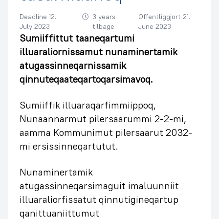
Deadline 12.
3 years
Offentliggjort 21.
July 2023
tilbage
June 2023
Sumiiffittut taaneqartumi
illuaraliornissamut nunaminertamik
atugassinneqarnissamik
qinnuteqaateqartoqarsimavoq.
Sumiiffik illuaraqarfimmiippoq,
Nunaannarmut pilersaarummi 2-2-mi,
aamma Kommunimut pilersaarut 2032-
mi ersissinneqartutut.
Nunaminertamik
atugassinneqarsimaguit imaluunniit
illuaraliorfissatut qinnutigineqartup
qanittuaniittumut