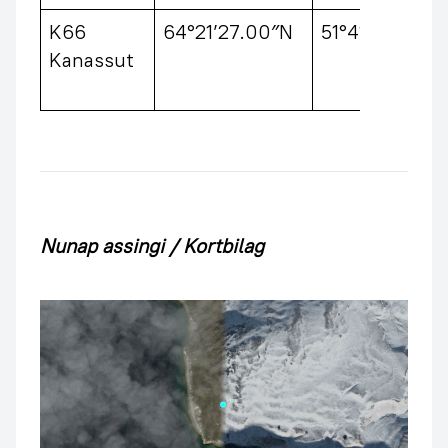
K66
64°21’27.00″N
51°41’07.80″
Kanassut
Nunap assingi / Kortbilag