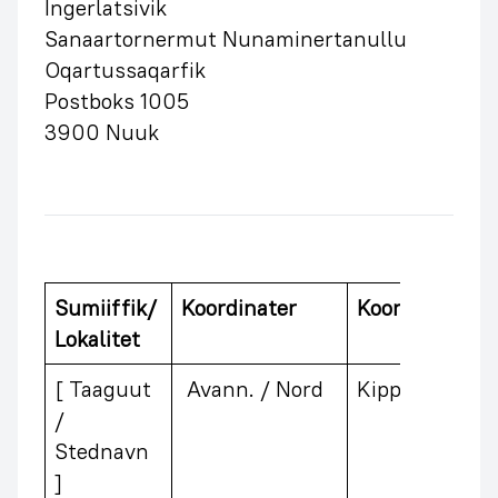
Ingerlatsivik
Sanaartornermut Nunaminertanullu
Oqartussaqarfik
Postboks 1005
3900 Nuuk
Sumiiffik/
Koordinater
Koordinater
Lokalitet
[ Taaguut
Avann. / Nord
Kipp. / Vest
/
Stednavn
]