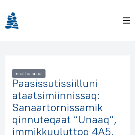
Imarisaanukarit
Pri
Innuttaasunut
Paasissutissiilluni
ataatsimiinnissaq:
Sanaartornissamik
qinnuteqaat ”Unaaq”,
immikkuuluttoq 4A5,