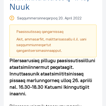
Nuuk
Saqqummersinneqarpoq 20. April 2022
Paasissutissaq qangarnissaq
Akit, ammasarfiit, malittarisassallu il.il. uani
saqqummiunneqartut
qanganitsersimasinnaapput.
Pilersaarusiaq pillugu paasissutissiilluni
ataatsimiinnermut peqataagit.
Innuttaasunik ataatsimiititsinissaq
pissaaq marlunngorneq ulloq 26. apriili
nal. 16.30-18.30 Katuami Ikinngutigiit
inaanni.