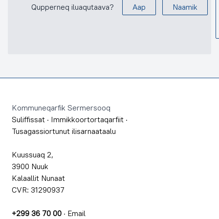
Qupperneq iluaqutaava?
Aap
Naamik
Footer
Kommuneqarfik Sermersooq
Suliffissat
·
Immikkoortortaqarfiit
·
Tusagassiortunut ilisarnaataalu
Kuussuaq 2,
3900 Nuuk
Kalaallit Nunaat
CVR: 31290937
+299 36 70 00
·
Email