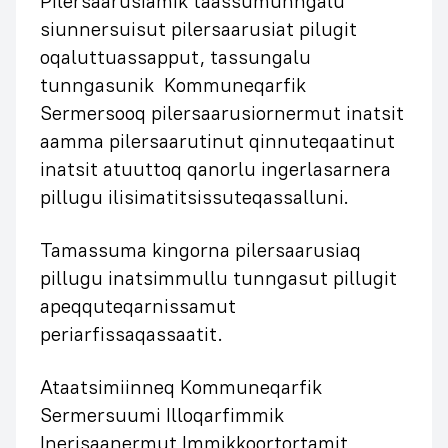
Pilersaarusiamik taassumunngalu
siunnersuisut pilersaarusiat pilugit
oqaluttuassapput, tassungalu
tunngasunik Kommuneqarfik
Sermersooq pilersaarusiornermut inatsit
aamma pilersaarutinut qinnuteqaatinut
inatsit atuuttoq qanorlu ingerlasarnera
pillugu ilisimatitsissuteqassalluni.
Tamassuma kingorna pilersaarusiaq
pillugu inatsimmullu tunngasut pillugit
apeqquteqarnissamut
periarfissaqassaatit.
Ataatsimiinneq Kommuneqarfik
Sermersuumi Illoqarfimmik
Inerisaanermut Immikkoortortamit