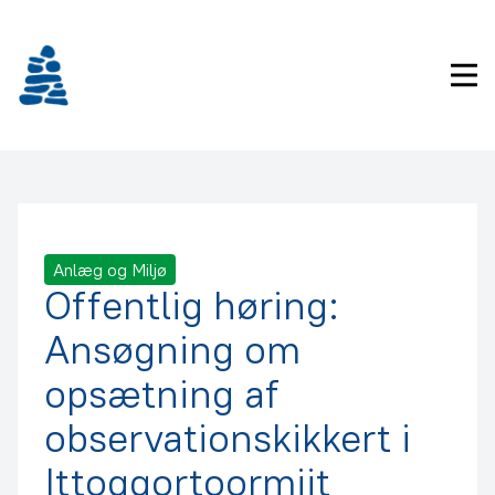
Gå
frem
til
Pri
indhold
Anlæg og Miljø
Offentlig høring:
Ansøgning om
opsætning af
observationskikkert i
Ittoqqortoormiit