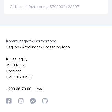
GLN-nr. til fakturering: 5790002423307
Footer
Kommuneqarfik Sermersooq
Søg job
·
Afdelinger
·
Presse og logo
Kuussuaq 2,
3900 Nuuk
Grønland
CVR: 31290937
+299 36 70 00
·
Email
Facebook
Instagram
Instagram
GitHub