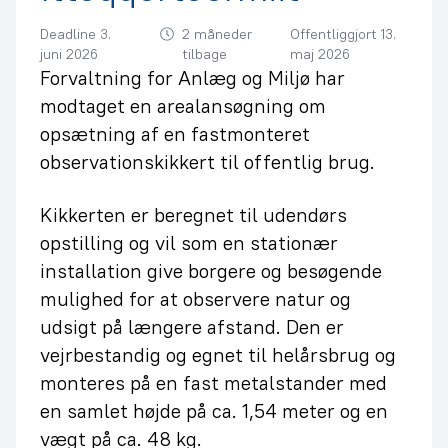
Deadline 3.
2 måneder
Offentliggjort 13.
juni 2026
tilbage
maj 2026
Forvaltning for Anlæg og Miljø har
modtaget en arealansøgning om
opsætning af en fastmonteret
observationskikkert til offentlig brug.
Kikkerten er beregnet til udendørs
opstilling og vil som en stationær
installation give borgere og besøgende
mulighed for at observere natur og
udsigt på længere afstand. Den er
vejrbestandig og egnet til helårsbrug og
monteres på en fast metalstander med
en samlet højde på ca. 1,54 meter og en
vægt på ca. 48 kg.