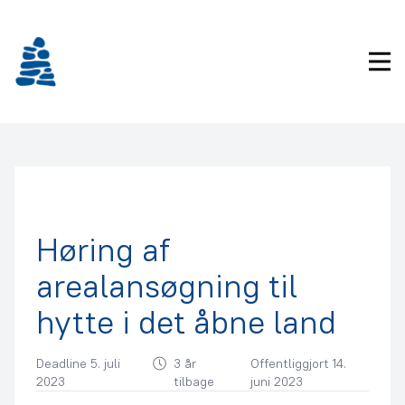
Gå
frem
til
Pri
indhold
Arealmyndighed
Høring af
arealansøgning til
hytte i det åbne land
Deadline 5. juli
3 år
Offentliggjort 14.
2023
tilbage
juni 2023