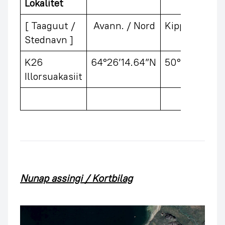
Lokalitet
[ Taaguut /
Avann. / Nord
Kipp. / Vest
Stednavn ]
K26
64°26’14.64”N
50°12’38.13”
Illorsuakasiit
Nunap assingi / Kortbilag