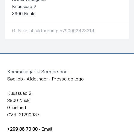
Kuussuaq 2
3900 Nuuk
GLN-nr. til fakturering: 5790002423314
Footer
Kommuneqarfik Sermersooq
Søg job
·
Afdelinger
·
Presse og logo
Kuussuaq 2,
3900 Nuuk
Grønland
CVR: 31290937
+299 36 70 00
·
Email