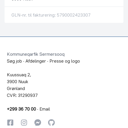
GLN-nr. til fakturering: 5790002423307
Footer
Kommuneqarfik Sermersooq
Søg job
·
Afdelinger
·
Presse og logo
Kuussuaq 2,
3900 Nuuk
Grønland
CVR: 31290937
+299 36 70 00
·
Email
Facebook
Instagram
Instagram
GitHub