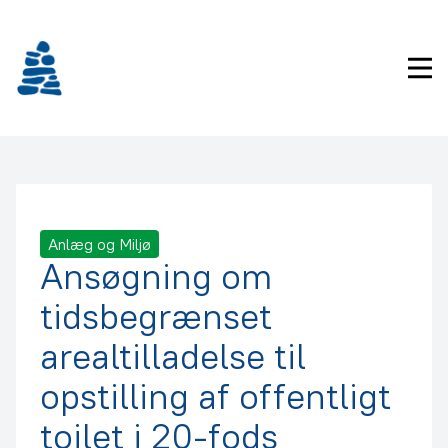
Gå
frem
til
Pri
indhold
Anlæg og Miljø
Ansøgning om
tidsbegrænset
arealtilladelse til
opstilling af offentligt
toilet i 20-fods