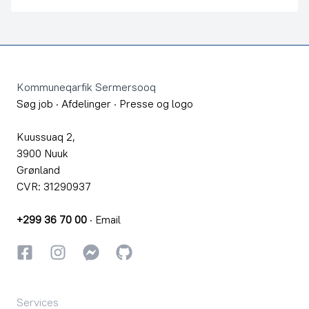
Footer
Kommuneqarfik Sermersooq
Søg job
·
Afdelinger
·
Presse og logo
Kuussuaq 2,
3900 Nuuk
Grønland
CVR: 31290937
+299 36 70 00
·
Email
Facebook
Instagram
Instagram
GitHub
Services