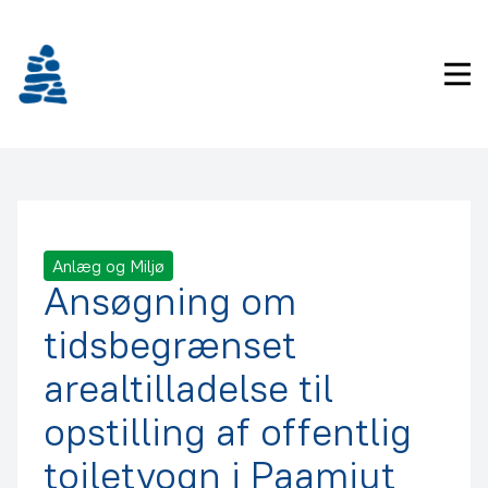
Gå
frem
til
Pri
indhold
Anlæg og Miljø
Ansøgning om
tidsbegrænset
arealtilladelse til
opstilling af offentlig
toiletvogn i Paamiut