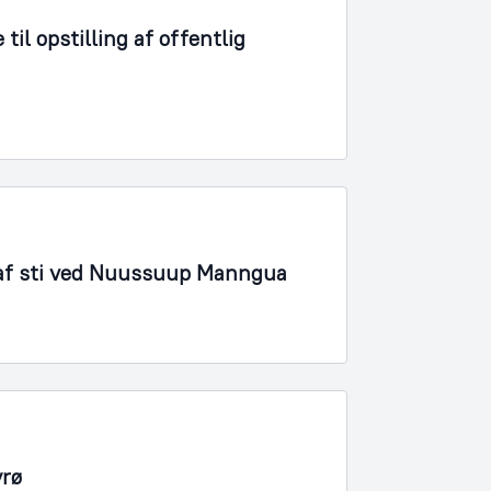
il opstilling af offentlig
 af sti ved Nuussuup Manngua
yrø