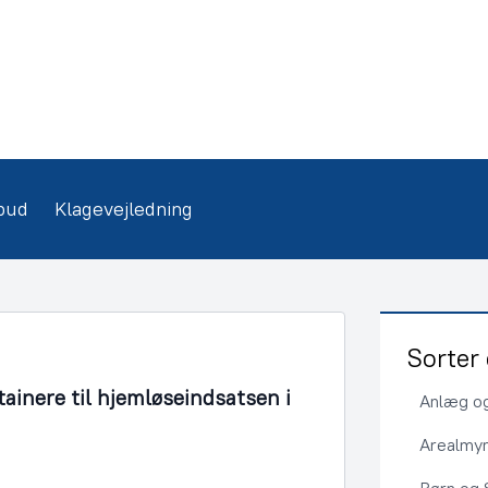
bud
Klagevejledning
Sorter 
tainere til hjemløseindsatsen i
Anlæg og
Arealmy