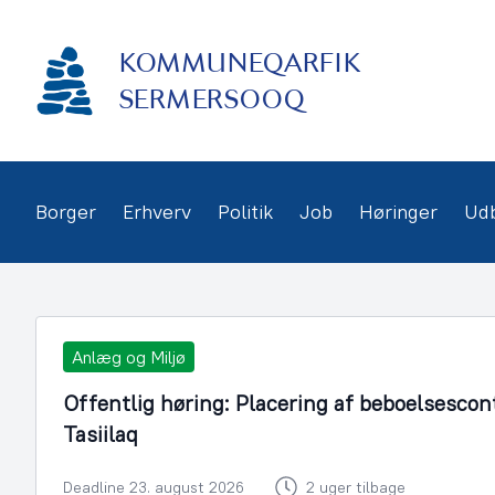
Gå
frem
KOMMUNEQARFIK
til
indhold
SERMERSOOQ
Borger
Erhverv
Politik
Job
Høringer
Ud
Anlæg og Miljø
Offentlig høring: Placering af beboelsescon
Tasiilaq
Deadline 23. august 2026
2 uger tilbage