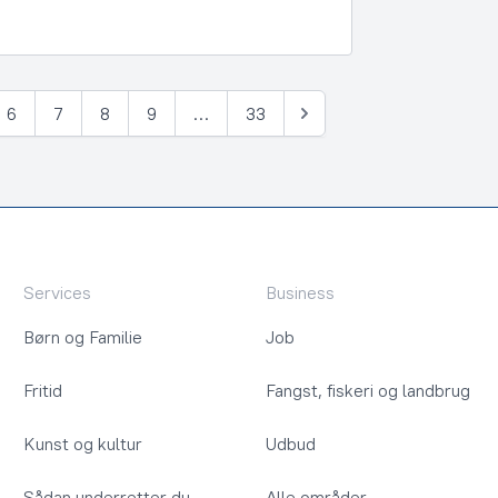
6
7
8
9
…
33
Næste
Services
Business
Børn og Familie
Job
Fritid
Fangst, fiskeri og landbrug
Kunst og kultur
Udbud
Sådan underretter du
Alle områder