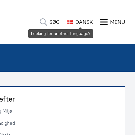
SØG
DANSK
MENU
Looking for another language?
efter
 Miljø
ndighed