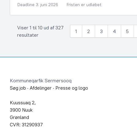
Deadline 3. juni 2026
Fristen er udløbet
Viser 1 til 10 ud af 327
1
2
3
4
5
resultater
Footer
Kommuneqarfik Sermersooq
Søg job
·
Afdelinger
·
Presse og logo
Kuussuaq 2,
3900 Nuuk
Grønland
CVR: 31290937