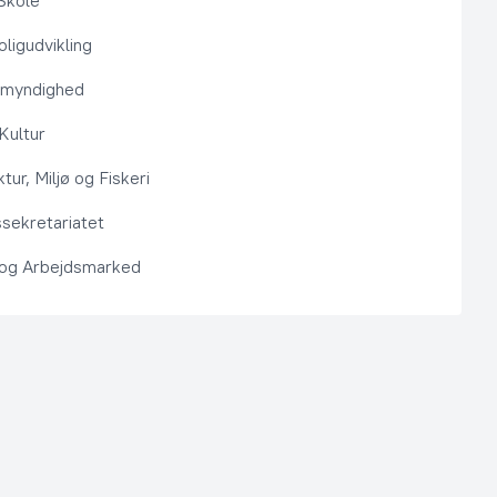
Skole
ligudvikling
smyndighed
 Kultur
ktur, Miljø og Fiskeri
sekretariatet
 og Arbejdsmarked