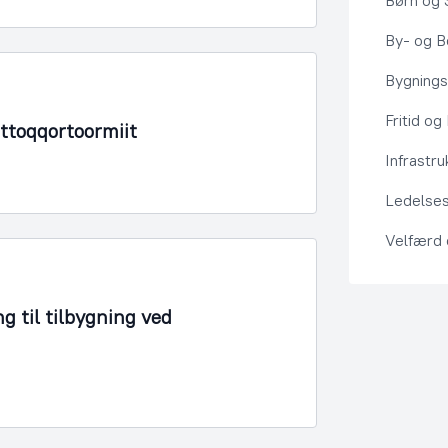
Børn og 
By- og Bo
Bygning
Fritid og
Ittoqqortoormiit
Infrastru
Ledelses
Velfærd
g til tilbygning ved