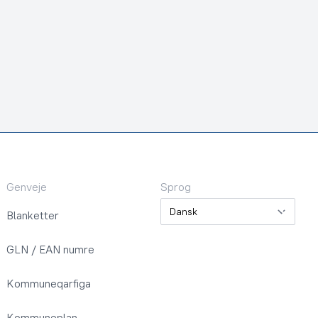
Genveje
Sprog
Sprog
Blanketter
GLN / EAN numre
Kommuneqarfiga
Kommuneplan