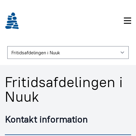
Gå
frem
til
Pri
indhold
Fritidsafdelingen i
Nuuk
Kontakt information