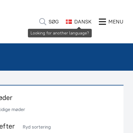
SØG
DANSK
MENU
Looking for another language?
øder
tidige møder
 efter
Ryd sortering