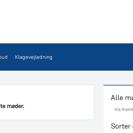
bud
Klagevejledning
Alle m
nte møder.
Vis frem
Sorter