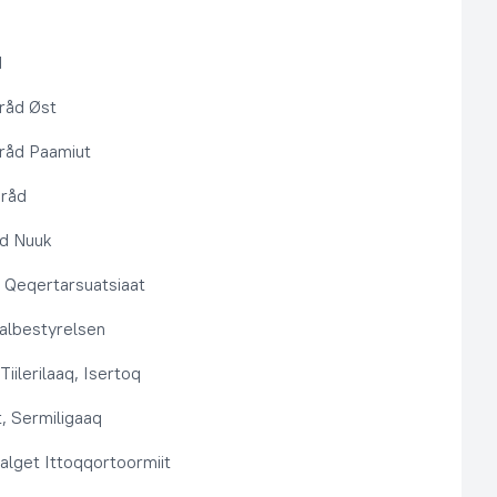
d
råd Øst
råd Paamiut
pråd
åd Nuuk
t, Qeqertarsuatsiaat
lbestyrelsen
Tiilerilaaq, Isertoq
, Sermiligaaq
alget Ittoqqortoormiit