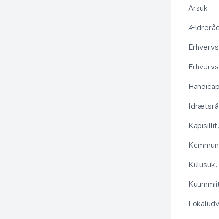
Arsuk
Ældrerå
Erhvervs
Erhvervs
Handica
Idrætsr
Kapisilli
Kommuna
Kulusuk, 
Kuummiit
Lokaludv