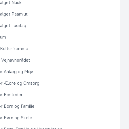
alget Nuuk
alget Paamiut
alget Tasiilaq
rum
l Kulturfremme
 Vejnavnerådet
or Anlæg og Miljø
or Ældre og Omsorg
or Bosteder
or Børn og Familie
or Børn og Skole