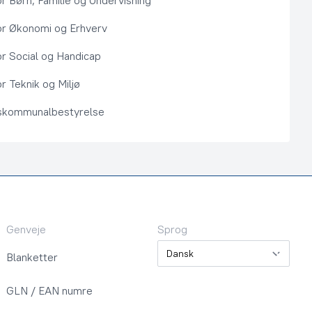
or Børn, Familie og Undervisning
or Økonomi og Erhverv
or Social og Handicap
r Teknik og Miljø
kommunalbestyrelse
Genveje
Sprog
Sprog
Blanketter
GLN / EAN numre