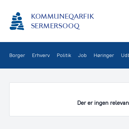
Gå
frem
KOMMUNEQARFIK
til
indhold
SERMERSOOQ
Borger
Erhverv
Politik
Job
Høringer
Ud
Der er ingen releva