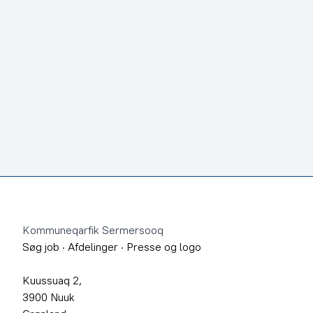
Footer
Kommuneqarfik Sermersooq
Søg job
·
Afdelinger
·
Presse og logo
Kuussuaq 2,
3900 Nuuk