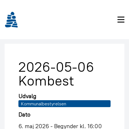
Gå
frem
til
Pri
indhold
2026-05-06
Kombest
Udvalg
Kommunalbestyrelsen
Dato
6. maj 2026 -
Begynder kl. 16:00