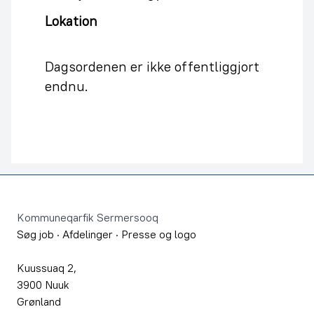
Lokation
Dagsordenen er ikke offentliggjort
endnu.
Footer
Kommuneqarfik Sermersooq
Søg job
·
Afdelinger
·
Presse og logo
Kuussuaq 2,
3900 Nuuk
Grønland