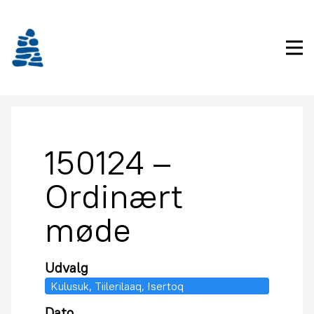
Gå
frem
til
Pri
indhold
150124 –
Ordinært
møde
Udvalg
Kulusuk, Tiilerilaaq, Isertoq
Dato