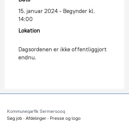
15. januar 2024 -
Begynder kl.
14:00
Lokation
Dagsordenen er ikke offentliggjort
endnu.
Footer
Kommuneqarfik Sermersooq
Søg job
·
Afdelinger
·
Presse og logo