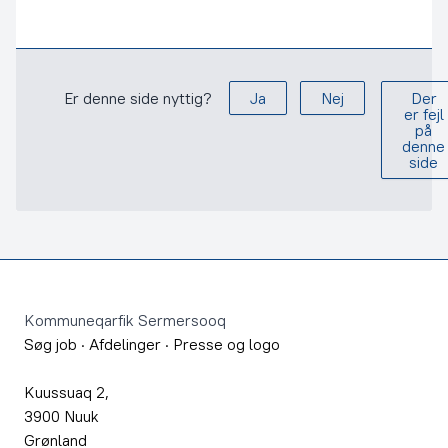
Er denne side nyttig?
Ja
Nej
Der
er fejl
på
denne
side
Footer
Kommuneqarfik Sermersooq
Søg job
·
Afdelinger
·
Presse og logo
Kuussuaq 2,
3900 Nuuk
Grønland