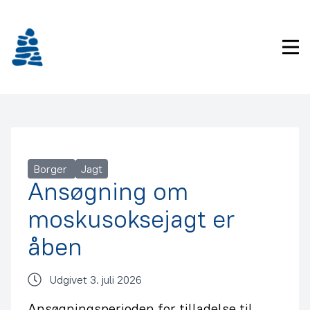
Gå
frem
til
Pri
indhold
Borger
Jagt
Ansøgning om
moskusoksejagt er
åben
Udgivet 3. juli 2026
Ansøgningsperioden for tilladelse til