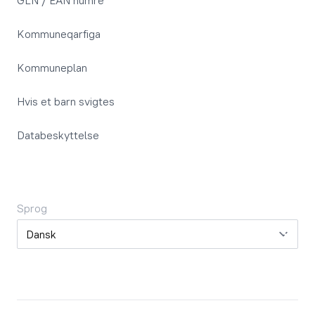
GLN / EAN numre
Kommuneqarfiga
Kommuneplan
Hvis et barn svigtes
Databeskyttelse
Sprog
Sprog