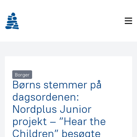
Gå
frem
til
Pri
indhold
Borger
Børns stemmer på
dagsordenen:
Nordplus Junior
projekt – ”Hear the
Children” besøgte