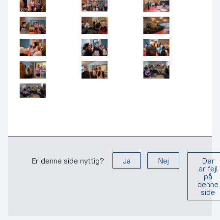
Er denne side nyttig?
Ja
Nej
Der
er fejl
på
denne
side