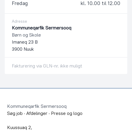
Fredag
kl. 10.00 til 12.00
Adresse
Kommuneqarfik Sermersooq
Børn og Skole
Imaneq 23 B
3900 Nuuk
Fakturering via GLN-nr. ikke muligt
Footer
Kommuneqarfik Sermersooq
Søg job
·
Afdelinger
·
Presse og logo
Kuussuaq 2,