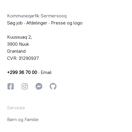
Footer
Kommuneqarfik Sermersooq
Søg job
·
Afdelinger
·
Presse og logo
Kuussuaq 2,
3900 Nuuk
Grønland
CVR: 31290937
+299 36 70 00
·
Email
Facebook
Instagram
Instagram
GitHub
Services
Børn og Familie