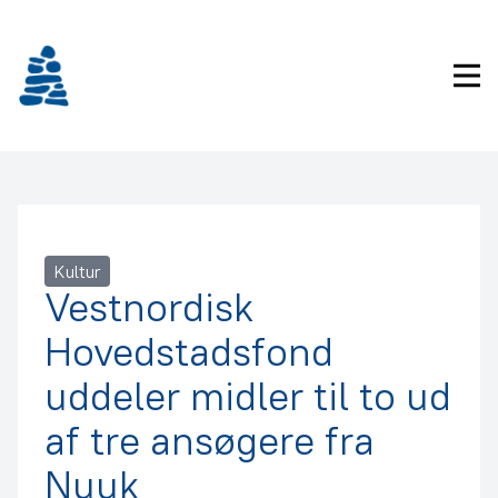
Gå
frem
til
Pri
indhold
Kultur
Vestnordisk
Hovedstadsfond
uddeler midler til to ud
af tre ansøgere fra
Nuuk