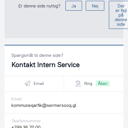
Er denne side nyttig?
Ja
Nej
Der
er fejl
på
denne
side
Spørgsmål til denne side?
Kontakt
Intern Service
Email
Ring
Åben
Email
kommuneqarfik@sermersooq.gl
Telefonnummer
+299 36 70 00