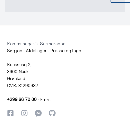
Footer
Kommuneqarfik Sermersooq
Søg job
·
Afdelinger
·
Presse og logo
Kuussuaq 2,
3900 Nuuk
Grønland
CVR: 31290937
+299 36 70 00
·
Email
Facebook
Instagram
Instagram
GitHub