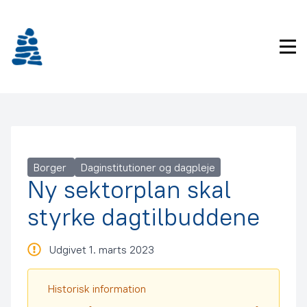
Gå
frem
til
Pri
indhold
Borger
Daginstitutioner og dagpleje
Ny sektorplan skal
styrke dagtilbuddene
Udgivet 1. marts 2023
Historisk information