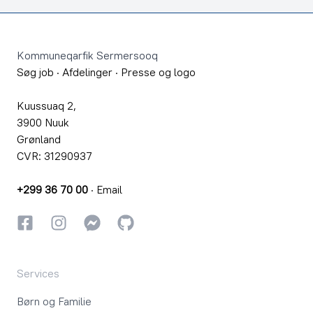
Footer
Kommuneqarfik Sermersooq
Søg job
·
Afdelinger
·
Presse og logo
Kuussuaq 2,
3900 Nuuk
Grønland
CVR: 31290937
+299 36 70 00
·
Email
Facebook
Instagram
Instagram
GitHub
Services
Børn og Familie