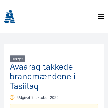
Gå
frem
til
Pri
indhold
Borger
Avaaraq takkede
brandmændene i
Tasiilaq
Udgivet 7. oktober 2022