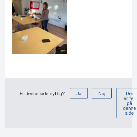
Er denne side nyttig?
Ja
Nej
Der
er fejl
på
denne
side