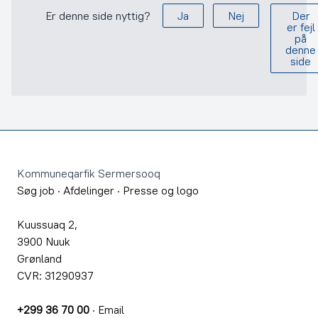
Er denne side nyttig?
Ja
Nej
Der
er fejl
på
denne
side
Footer
Kommuneqarfik Sermersooq
Søg job
·
Afdelinger
·
Presse og logo
Kuussuaq 2,
3900 Nuuk
Grønland
CVR: 31290937
+299 36 70 00
·
Email