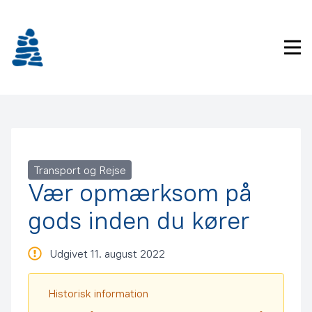
Gå
frem
til
Pri
indhold
Transport og Rejse
Vær opmærksom på
gods inden du kører
Udgivet 11. august 2022
Historisk information