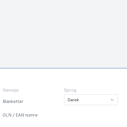
Genveje
Sprog
Sprog
Blanketter
GLN / EAN numre