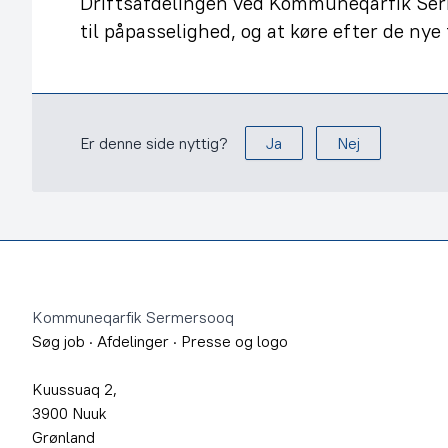
Driftsafdelingen ved Kommuneqarfik Serm
til påpasselighed, og at køre efter de nye 
Er denne side nyttig?
Ja
Nej
Footer
Kommuneqarfik Sermersooq
Søg job
·
Afdelinger
·
Presse og logo
Kuussuaq 2,
3900 Nuuk
Grønland