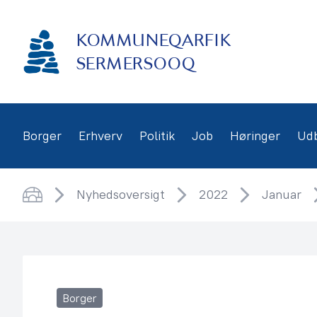
Gå
frem
KOMMUNEQARFIK
til
indhold
SERMERSOOQ
Borger
Erhverv
Politik
Job
Høringer
Ud
Nyhedsoversigt
2022
Januar
Hjem
Borger