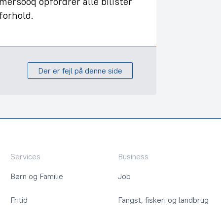
ersooq opfordrer alle bilister
forhold.
Der er fejl på denne side
Services
Business
Børn og Familie
Job
Fritid
Fangst, fiskeri og landbrug