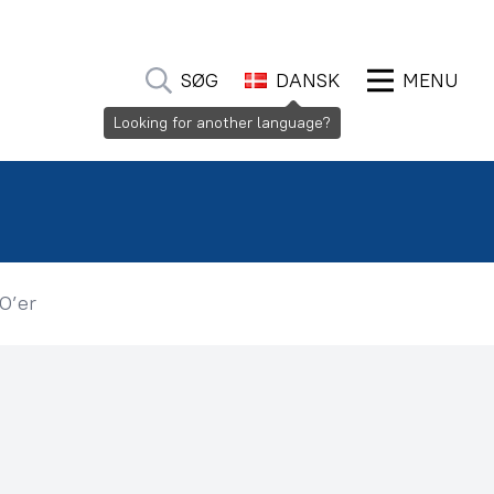
SØG
DANSK
MENU
KO’er