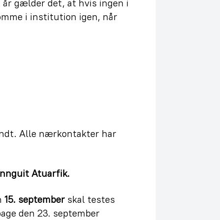
år gælder det, at hvis ingen i
mme i institution igen, når
endt. Alle nærkontakter har
nnguit Atuarfik.
n
15. september
skal testes
bage den 23. september