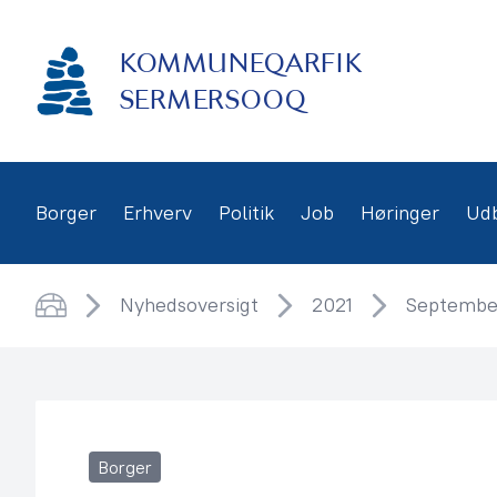
Gå
frem
KOMMUNEQARFIK
til
indhold
SERMERSOOQ
Borger
Erhverv
Politik
Job
Høringer
Ud
Nyhedsoversigt
2021
Septembe
Hjem
Borger