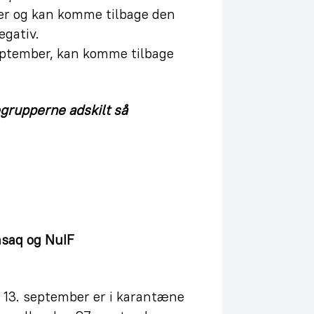
er og kan komme tilbage den
egativ.
september, kan komme tilbage
egrupperne adskilt så
asaq og NuIF
 13. september er i karantæne