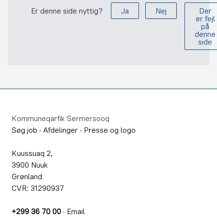
Er denne side nyttig?
Ja
Nej
Der
er fejl
på
denne
side
Footer
Kommuneqarfik Sermersooq
Søg job
·
Afdelinger
·
Presse og logo
Kuussuaq 2,
3900 Nuuk
Grønland
CVR: 31290937
+299 36 70 00
·
Email