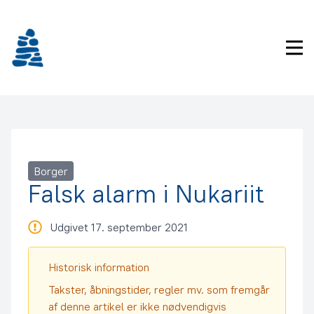
Gå
frem
til
Pri
indhold
Borger
Falsk alarm i Nukariit
Udgivet 17. september 2021
Historisk information
Takster, åbningstider, regler mv. som fremgår
af denne artikel er ikke nødvendigvis