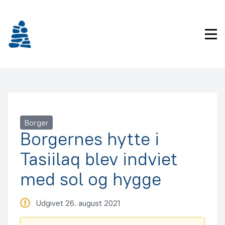
Gå
frem
til
Pri
indhold
Borger
Borgernes hytte i
Tasiilaq blev indviet
med sol og hygge
Udgivet 26. august 2021