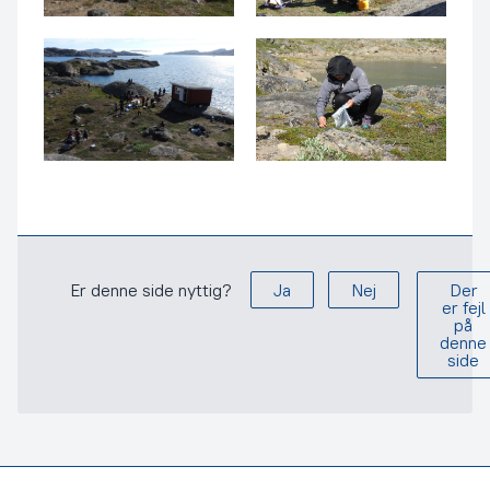
Er denne side nyttig?
Ja
Nej
Der
er fejl
på
denne
side
Footer