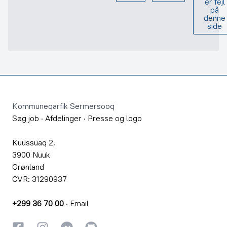
er fejl
på
denne
side
Footer
Kommuneqarfik Sermersooq
Søg job
·
Afdelinger
·
Presse og logo
Kuussuaq 2,
3900 Nuuk
Grønland
CVR: 31290937
+299 36 70 00
·
Email