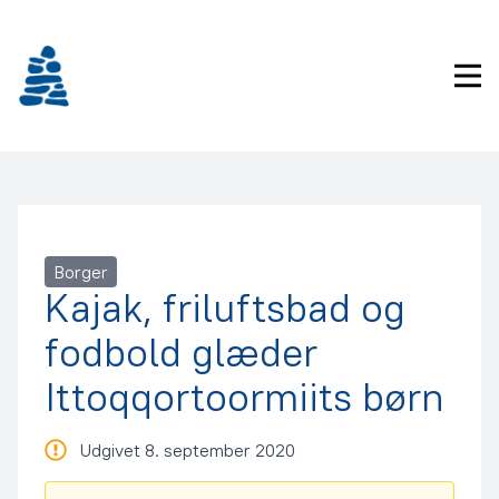
Gå
frem
til
Pri
indhold
Borger
Kajak, friluftsbad og
fodbold glæder
Ittoqqortoormiits børn
Udgivet 8. september 2020