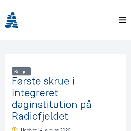
Gå
frem
til
Pri
indhold
Borger
Første skrue i
integreret
daginstitution på
Radiofjeldet
Udgivet 14. august 2020