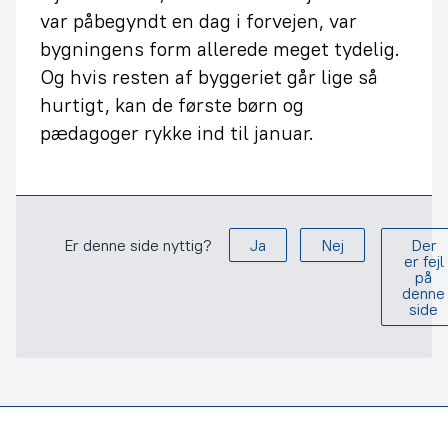
var påbegyndt en dag i forvejen, var
bygningens form allerede meget tydelig.
Og hvis resten af byggeriet går lige så
hurtigt, kan de første børn og
pædagoger rykke ind til januar.
Er denne side nyttig?
Ja
Nej
Der
er fejl
på
denne
side
Footer