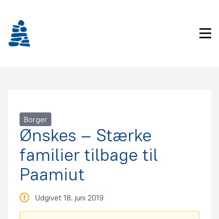
Gå
frem
til
Pri
indhold
Borger
Ønskes – Stærke
familier tilbage til
Paamiut
Udgivet 18. juni 2019