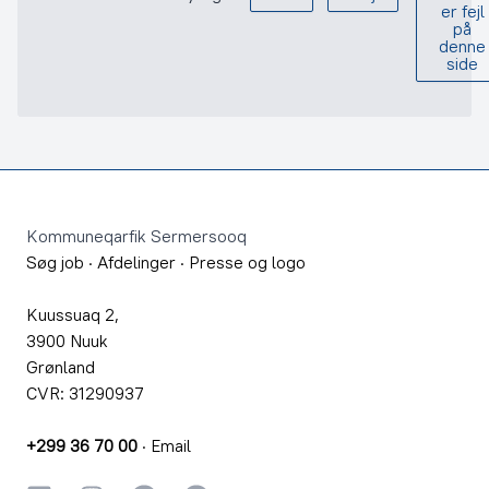
er fejl
på
denne
side
Footer
Kommuneqarfik Sermersooq
Søg job
·
Afdelinger
·
Presse og logo
Kuussuaq 2,
3900 Nuuk
Grønland
CVR: 31290937
+299 36 70 00
·
Email