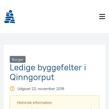
Gå
frem
til
Pri
indhold
Borger
Ledige byggefelter i
Qinngorput
Udgivet 22. november 2018
Historisk information