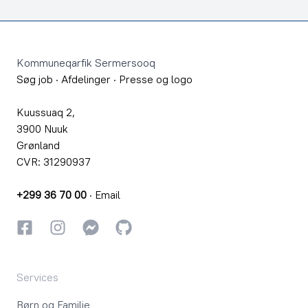
Footer
Kommuneqarfik Sermersooq
Søg job
·
Afdelinger
·
Presse og logo
Kuussuaq 2,
3900 Nuuk
Grønland
CVR: 31290937
+299 36 70 00
·
Email
Facebook
Instagram
Instagram
GitHub
Services
Børn og Familie