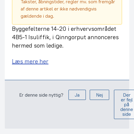
Takster, åbningstider, regler mv. som fremgår
af denne artikel er ikke nødvendigvis
gældende i dag.
Byggefelterne 14-20 i erhvervsområdet
4B5-1 Isuliffik, i Qinngorput annonceres
hermed som ledige.
Læs mere her
Er denne side nyttig?
Ja
Nej
Der
er fejl
på
denne
side